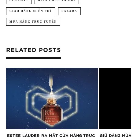
COVID-19
GIÃN CÁCH XÃ HỘI
GIAO HÀNG MIỄN PHÍ
LAZADA
MUA HÀNG TRỰC TUYẾN
RELATED POSTS
ESTÉE LAUDER RA MẮT CỬA HÀNG TRỰC
GIỮ DÁNG MÙA D