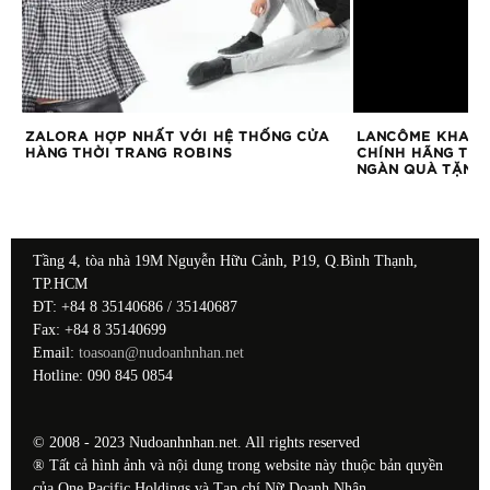
ZALORA HỢP NHẤT VỚI HỆ THỐNG CỬA
LANCÔME KHAI 
HÀNG THỜI TRANG ROBINS
CHÍNH HÃNG TRÊ
RE
NGÀN QUÀ TẶNG
Tầng 4, tòa nhà 19M Nguyễn Hữu Cảnh, P19, Q.Bình Thạnh,
TP.HCM
ĐT: +84 8 35140686 / 35140687
Fax: +84 8 35140699
Email:
toasoan@nudoanhnhan.net
Hotline: 090 845 0854
© 2008 - 2023 Nudoanhnhan.net. All rights reserved
® Tất cả hình ảnh và nội dung trong website này thuộc bản quyền
của One Pacific Holdings và Tạp chí Nữ Doanh Nhân.