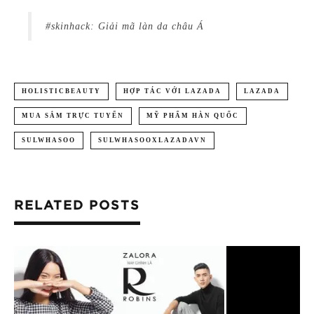
#skinhack: Giải mã làn da châu Á
HOLISTICBEAUTY
HỢP TÁC VỚI LAZADA
LAZADA
MUA SẮM TRỰC TUYẾN
MỸ PHẨM HÀN QUỐC
SULWHASOO
SULWHASOOXLAZADAVN
RELATED POSTS