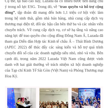
Cụ thể, tại báo cáo này, Lazada đã có nhiều bước tiến đáng chú
ý trong nỗ lực ESG. Trong đó, về “
t
rao quyền và hỗ trợ cộng
đồng
”
, tập đoàn đã mang đến hơn 1,1 triệu cơ hội việc làm
trong hệ sinh thái, gồm nhà bán hàng, nhà cung cấp dịch vụ
thương mại điện tử, đối tác hậu cần bên thứ ba và các nhân viên
chuyên trách. Về cung cấp dịch vụ, cơ sở hạ tầng và nâng cao
năng lực để trao quyền cho cộng đồng Đông Nam Á, Lazada đã
tham gia Diễn đàn Hợp tác Kinh tế châu Á – Thái Bình Dương
(APEC 2022) để thúc đẩy các sáng kiến và hỗ trợ quá trình
chuyển đổi số của các doanh nghiệp siêu nhỏ, nhỏ và vừa. Bên
cạnh đó, trong năm 2022 Lazada Việt Nam cũng được vinh
danh với hai giải thưởng về trách nhiệm xã hội doanh nghiệp
của Tạp chí Kinh Tế Sài Gòn (Việt Nam) và Phòng Thương mại
Hoa Kỳ.