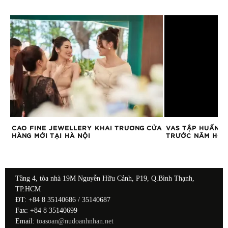
I
CAO FINE JEWELLERY KHAI TRƯƠNG CỬA
VAS TẬP HUẤN C
HÀNG MỚI TẠI HÀ NỘI
TRƯỚC NĂM HỌC
Tầng 4, tòa nhà 19M Nguyễn Hữu Cảnh, P19, Q.Bình Thạnh,
TP.HCM
ĐT: +84 8 35140686 / 35140687
Fax: +84 8 35140699
Email:
toasoan@nudoanhnhan.net