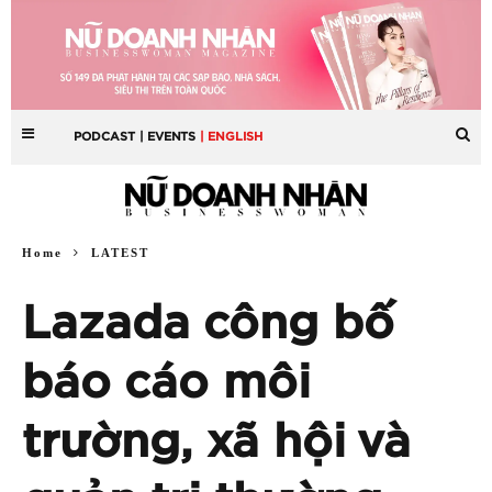
PODCAST
| EVENTS
| ENGLISH
Home
LATEST
Lazada công bố
báo cáo môi
trường, xã hội và