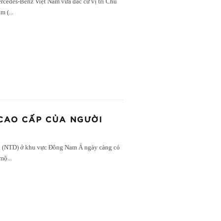
cedes-Benz Việt Nam vừa đắc cử vị trí Chủ
am (
...
CAO CẤP CỦA NGƯỜI
ng (NTD) ở khu vực Đông Nam Á ngày càng có
 mộ
...