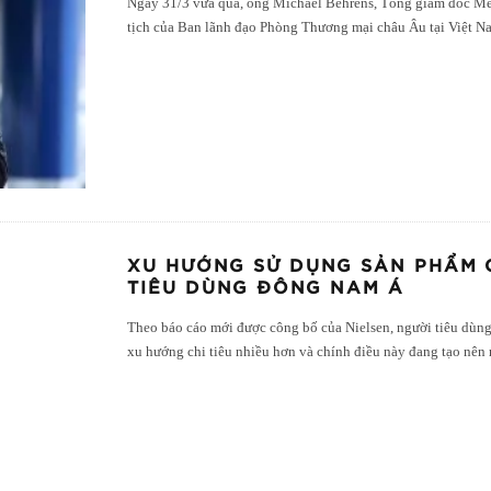
Ngày 31/3 vừa qua, ông Michael Behrens, Tổng giám đốc Mer
tịch của Ban lãnh đạo Phòng Thương mại châu Âu tại Việt N
XU HƯỚNG SỬ DỤNG SẢN PHẨM 
TIÊU DÙNG ĐÔNG NAM Á
Theo báo cáo mới được công bố của Nielsen, người tiêu dù
xu hướng chi tiêu nhiều hơn và chính điều này đang tạo nên