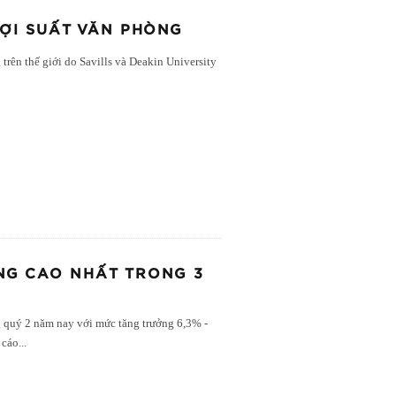
LỢI SUẤT VĂN PHÒNG
trên thế giới do Savills và Deakin University
NG CAO NHẤT TRONG 3
quý 2 năm nay với mức tăng trưởng 6,3% -
 cáo
...