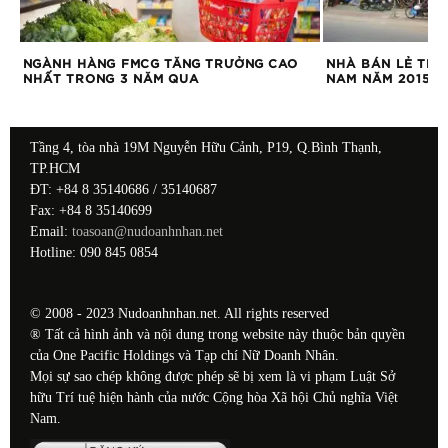
ẤP
NGÀNH HÀNG FMCG TĂNG TRƯỞNG CAO
NHÀ BÁN LẺ TRỰ
NHẤT TRONG 3 NĂM QUA
NAM NĂM 2015
Tầng 4, tòa nhà 19M Nguyễn Hữu Cảnh, P19, Q.Bình Thạnh,
TP.HCM
ĐT: +84 8 35140686 / 35140687
Fax: +84 8 35140699
Email:
toasoan@nudoanhnhan.net
Hotline: 090 845 0854
© 2008 - 2023 Nudoanhnhan.net. All rights reserved
® Tất cả hình ảnh và nội dung trong website này thuộc bản quyền
của One Pacific Holdings và Tạp chí Nữ Doanh Nhân.
Mọi sự sao chép không được phép sẽ bị xem là vi phạm Luật Sở
hữu Trí tuệ hiện hành của nước Cộng hòa Xã hội Chủ nghĩa Việt
Nam.