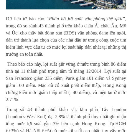
Dữ liệu từ báo cáo
“Phân bổ lợi suất văn phòng thế giới”
,
trong đó so sánh 43 thành phố trên khắp châu Á, châu Âu, Mỹ
và Úc, cho thấy bất động sản (BĐS) văn phòng đang lên ngôi,
dần trở thành lựa chọn của các nhà đầu tư trong công cuộc tìm
kiếm lĩnh vực đầu tư có mức lợi suất hấp dẫn nhất tại những thị
trường an toàn nhất.
Theo báo cáo này, lợi suất giữ vững ở mức trung bình 86 điểm
tính tại 11 thành phố trọng tâm từ tháng 12/2014. Lợi suất tại
San Francisco giảm 235 điểm, Paris giảm 101 điểm và Sydney
giảm 100 điểm. Mặc dù có xuất phát điểm thấp, Hong Kong
chứng kiến mức giảm thấp nhất (- 40 điểm), và hiện tại ở mức
2.71%
Trong số 43 thành phố khảo sát, khu phía Tây London
(London’s West End) đạt 2.8% là thành phố duy nhất ghi nhận
tổng mức lợi suất gần 3% bên cạnh Hong Kong. Tp.HCM
(9.3%) và Hà Nội (9%) có mức lợi suất cao nhất, tuy vậy mức