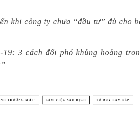
iến khi công ty chưa “đầu tư” đủ cho 
-19: 3 cách đối phó khủng hoảng tron
g”
ÌNH THƯỜNG MỚI"
LÀM VIỆC SAU DỊCH
TƯ DUY LÀM SẾP