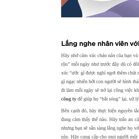
Lắng nghe nhân viên vớ
Hãy nhớ cảm xúc chán nản của bạn và nh
rộn” mỗi ngày như trước đây dù có đôi 
xúc “ước gì được nghỉ ngơi thêm chút n
gì ngạc nhiên bởi con người sẽ hình t
đi làm mỗi ngày sẽ trở lại công việc 
công ty
để giúp họ “bắt sóng” lại, xử 
Bên cạnh đó, hãy thực hiện nguyên tắc
đang cảm thấy thế nào. Hãy trấn an c
nhưng bạn sẽ sẵn sàng lắng nghe họ với
này. Hãy cung cấp cho mọi người một c