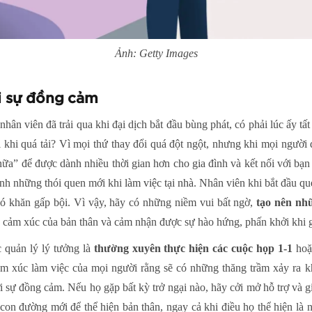
Ảnh: Getty Images
i sự đồng cảm
ân viên đã trải qua khi đại dịch bắt đầu bùng phát, có phải lúc ấy tất
khi quá tải? Vì mọi thứ thay đổi quá đột ngột, nhưng khi mọi người qu
ữa” để được dành nhiều thời gian hơn cho gia đình và kết nối với bạ
hành những thói quen mới khi
làm việc tại nhà
. Nhân viên khi bắt đầu q
khó khăn gấp bội. Vì vậy, hãy có những niềm vui bất ngờ,
tạo nên nh
lý cảm xúc của bản thân và cảm nhận được sự hào hứng, phấn khởi khi 
 quản lý lý tưởng là
thường xuyên thực hiện các cuộc họp 1-1
hoặ
ảm xúc làm việc của mọi người rằng sẽ có những thăng trầm xảy ra k
 sự đồng cảm. Nếu họ gặp bất kỳ trở ngại nào, hãy cởi mở hỗ trợ và gi
on đường mới để thể hiện bản thân, ngay cả khi điều họ thể hiện là n