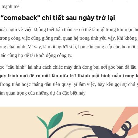
ách mạnh mẽ.
comeback” chi tiết sau ngày trở lại
ài nghi về việc không biết bản thân sẽ có thể làm gì trong khi mọi 
trong công việc cũng giống mối quan hệ trong tình yêu vậy, khi không
ọng của mình. Vì vậy, là một người sếp, bạn cần cung cấp cho họ một
ác cùng họ để tái khởi động công ty.
c “cấu hình” lại như cách chiếc máy tính đóng bụi nơi góc bàn đã lâu
c quy trình mới để có một lần nữa trở thành một hình mẫu trong
Trong tuần hoặc tháng đầu tiên quay lại làm việc, hãy kêu gọi sự chú
 tầm quan trọng của những dự án đặc biệt này.