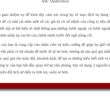
Ảnh: Shutterstock
 giao nhiệm vụ để khơi dậy cảm xúc trong họ về mục đích họ đang hi
t để có một cái nhìn mới về các giá trị và sứ mệnh của công ty liệu r
ời sếp sẽ thể hiện rõ nhất thông qua những bước ngoặt, và bước ngoặt
 nhìn nhận lại vai trò của chính mình trước đội ngũ nòng cốt.
 của bạn là cung cấp cho nhân viên sự kiên cường để giúp họ giữ vữ
 vẫn phải có lợi nhuận để bước đi tự tin hơn, nhưng tài sản quý giá nh
 quý giá cho toàn đội, khoảnh khắc để tạo ra những hiểu biết mới và c
ng ty của bạn bắt đầu quay trở lại văn phòng, hãy sử dụng 2 nguyên t
ển đổi lịch sử diễn ra trơn tru, suôn sẻ hơn.