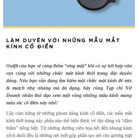
LÀM DUYÊN VỚI NHỮNG MẪU MẮT
KÍNH CỔ ĐIỂN
Outfit của bạn sẽ càng thêm “ưng mắt” khi có sự kết hợp vừa
vẹn cùng với những chiếc mắt kính thời trang đầy duyên
dáng. Nếu bạn vẫn đang tìm kiếm một chiếc mắt kính để mix
& match nhẹ nhàng mà đa dạng, hãy cùng Tạp chí Nữ
Doanh nhân thử dạo xem một vòng những mẫu kính mang
màu sắc cổ điển này nhé!
Lấy cảm hứng từ những phom dáng kính cổ điển, các mẫu mắt
kính thời trang này phần nào thể hiện được vẻ dịu dàng và “đằm
thắm” riêng biệt. Từ những đường viền họa tiết đến khung kính
xếch đuôi đều là những nét mới góp phần tạo nét cho gương mặt