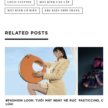
LOUIS VUITTON
MẮT KÍNH CAO CẤP
MẮT KÍNH CỔ ĐIỂN
PHỤ KIỆN THỜI TRANG
RELATED POSTS
#FASHION LOOK: TƯỚI MÁT NGÀY HÈ RỰC
PASTICCINO, CH
LỬA!