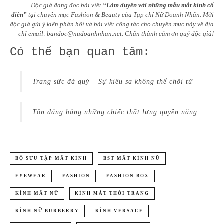
Độc giả đang đọc bài viết
“Làm duyên với những mẫu mắt kính cổ
điển”
tại chuyên mục
Fashion & Beauty
của Tạp chí Nữ Doanh Nhân. Mời
độc giả gửi ý kiến phản hồi và bài viết cộng tác cho chuyên mục này về địa
chỉ email: bandoc@nudoanhnhan.net. Chân thành cảm ơn quý độc giả!
Có thể bạn quan tâm:
Trang sức đá quý – Sự kiêu sa không thể chối từ
Tôn dáng bằng những chiếc thắt lưng quyền năng
BỘ SƯU TẬP MẮT KÍNH
BST MẮT KÍNH NỮ
EYEWEAR
FASHION
FASHION BOX
KÍNH MẮT NỮ
KÍNH MẮT THỜI TRANG
KÍNH NỮ BURBERRY
KÍNH VERSACE