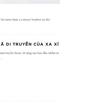
 for more than a century borders on the
Ã DI TRUYỀN CỦA XA XỈ
m huyền thoại, từ sáng tạo ban đầu nhằm tri
ề
...