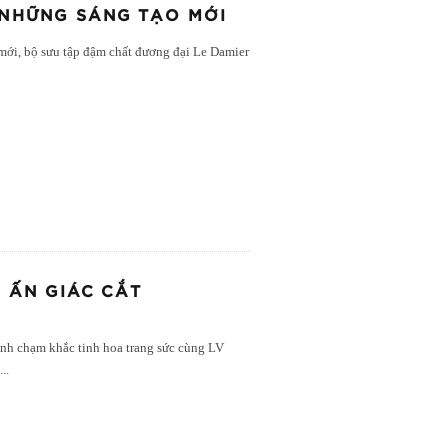
– NHỮNG SÁNG TẠO MỚI
 mới, bộ sưu tập đậm chất đương đại Le Damier
 ẤN GIÁC CẮT
ình chạm khắc tinh hoa trang sức cùng LV
ủ
...