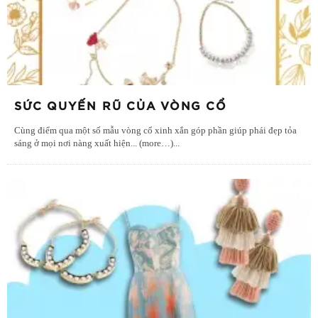
SỨC QUYẾN RŨ CỦA VÒNG CỔ
Cùng điểm qua một số mẫu vòng cổ xinh xắn góp phần giúp phái đẹp tỏa
sáng ở mọi nơi nàng xuất hiện... (more…)
...