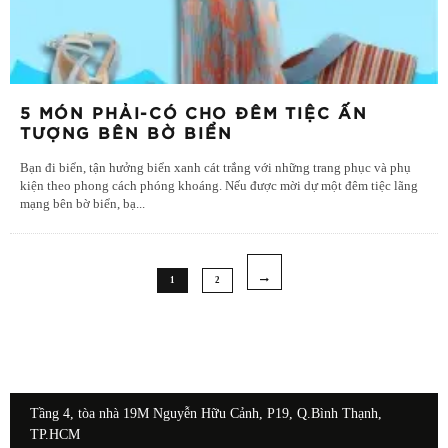
5 MÓN PHẢI-CÓ CHO ĐÊM TIỆC ẤN
TƯỢNG BÊN BỜ BIỂN
Bạn đi biển, tận hưởng biển xanh cát trắng với những trang phục và phụ
kiện theo phong cách phóng khoáng. Nếu được mời dự một đêm tiệc lãng
mạng bên bờ biển, bạ
...
1
2
Tầng 4, tòa nhà 19M Nguyễn Hữu Cảnh, P19, Q.Bình Thạnh,
TP.HCM