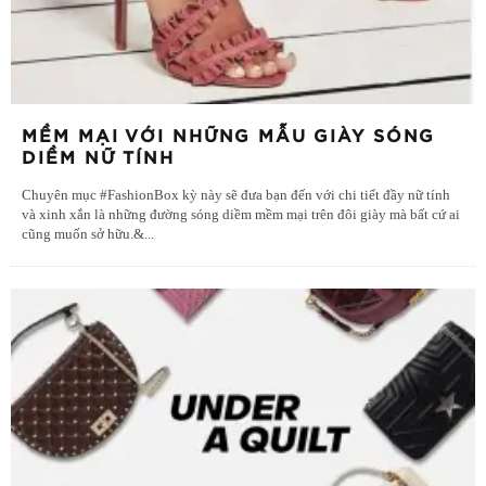
MỀM MẠI VỚI NHỮNG MẪU GIÀY SÓNG
DIỀM NỮ TÍNH
Chuyên mục #FashionBox kỳ này sẽ đưa bạn đến với chi tiết đầy nữ tính
và xinh xắn là những đường sóng diềm mềm mại trên đôi giày mà bất cứ ai
cũng muốn sở hữu.&
...