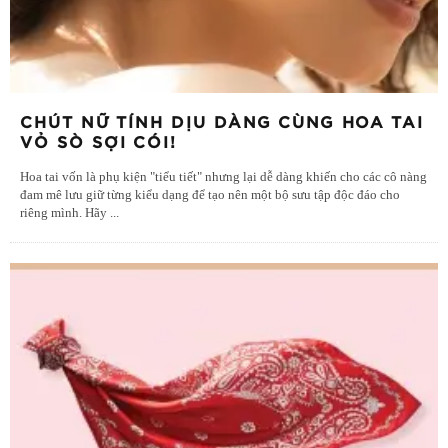
CHÚT NỮ TÍNH DỊU DÀNG CÙNG HOA TAI
VỎ SÒ SỢI CÓI!
Hoa tai vốn là phụ kiện "tiểu tiết" nhưng lại dễ dàng khiến cho các cô nàng
đam mê lưu giữ từng kiểu dạng để tạo nên một bộ sưu tập độc đáo cho
riêng mình. Hãy
...