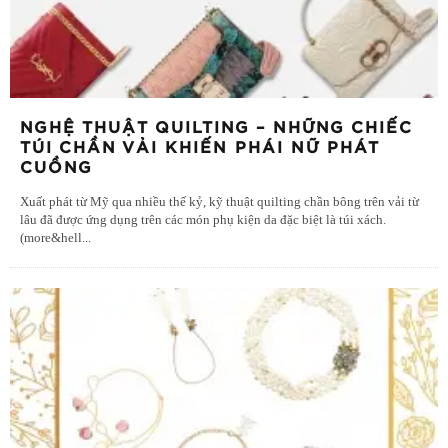
NGHỆ THUẬT QUILTING – NHỮNG CHIẾC
TÚI CHẦN VẢI KHIẾN PHÁI NỮ PHÁT
CUỒNG
Xuất phát từ Mỹ qua nhiều thế kỷ, kỹ thuật quilting chần bông trên vải từ
lâu đã được ứng dụng trên các món phụ kiện da đặc biệt là túi xách.
(more&hell
...