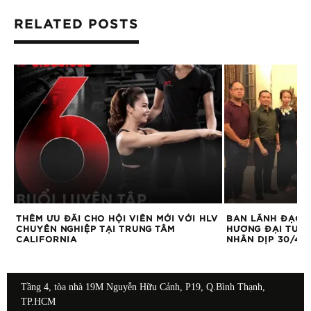
RELATED POSTS
THÊM ƯU ĐÃI CHO HỘI VIÊN MỚI VỚI HLV
BAN LÃNH ĐẠO C
K
CHUYÊN NGHIỆP TẠI TRUNG TÂM
HƯƠNG ĐẠI TƯỚN
CALIFORNIA
NHÂN DỊP 30/4
Tầng 4, tòa nhà 19M Nguyễn Hữu Cảnh, P19, Q.Bình Thạnh,
TP.HCM