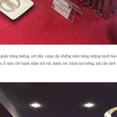
ầy tráng miệng, nơi đây cung cấp những món tráng miệng tuyệt hảo như 
châu Á như chè hạnh nhân trái vải, bánh mè, bánh tart trứng, trái cây t