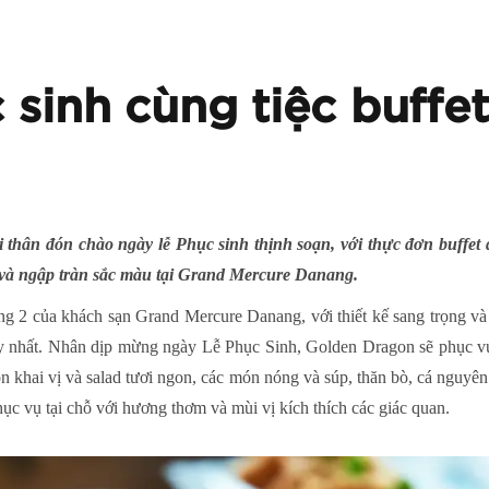
 sinh cùng tiệc buffe
 thân đón chào ngày lễ Phục sinh thịnh soạn, với thực đơn buffet đ
 và ngập tràn sắc màu tại Grand Mercure Danang.
ng 2 của khách sạn Grand Mercure Danang, với thiết kế sang trọng v
y nhất. Nhân dịp mừng ngày Lễ Phục Sinh, Golden Dragon sẽ phục vụ
khai vị và salad tươi ngon, các món nóng và súp, thăn bò, cá nguyên 
hục vụ tại chỗ với hương thơm và mùi vị kích thích các giác quan.