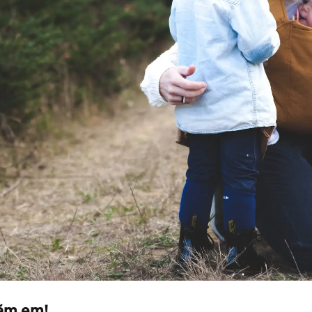
ăm em!