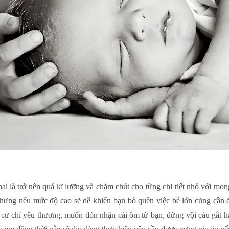
ai là trở nên quá kĩ lưỡng và chăm chút cho từng chi tiết nhỏ với m
 nhưng nếu mức độ cao sẽ dễ khiến bạn bỏ quên việc bé lớn cũng cần
ng cử chỉ yêu thương, muốn đón nhận cái ôm từ bạn, đừng vội cáu gắt