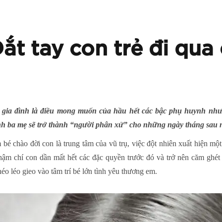
ắt tay con trẻ đi qu
g gia đình là điều mong muốn của hầu hết các bậc phụ huynh n
ính ba mẹ sẽ trở thành “người phân xử” cho những ngày tháng sau 
bé chào đời con là trung tâm của vũ trụ, việc đột nhiên xuất hiện mộ
thậm chí con dần mất hết các đặc quyền trước đó và trở nên căm ghét
éo léo gieo vào tâm trí bé lớn tình yêu thương em.