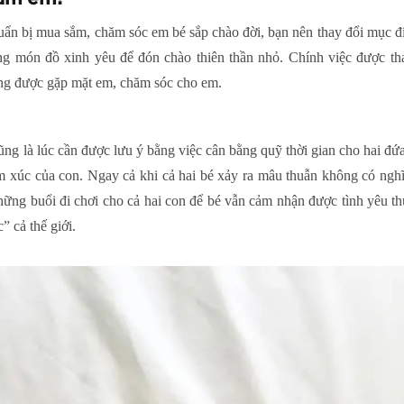
chuẩn bị mua sắm, chăm sóc em bé sắp chào đời, bạn nên thay đổi mục đ
ng món đồ xinh yêu để đón chào thiên thần nhỏ. Chính việc được tha
ng được gặp mặt em, chăm sóc cho em.
ng là lúc cần được lưu ý bằng việc cân bằng quỹ thời gian cho hai đứa
m xúc của con. Ngay cả khi cả hai bé xảy ra mâu thuẫn không có ngh
hững buổi đi chơi cho cả hai con để bé vẫn cảm nhận được tình yêu t
” cả thế giới.