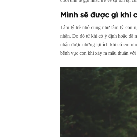
cười tinh tế gợi nhắc trẻ về sự tồn tại
Mình sẽ được gì khi 
Tâm lý trẻ nhỏ cũng như tâm lý con n
nhận. Do đó từ khi có ý định hoặc đã m
nhận được những lợi ích khi có em như
bênh vực con khi xảy ra mâu thuẫn với