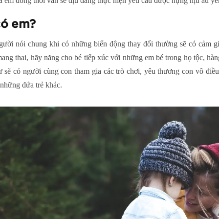
 của em đồng thời vẫn sẽ dịu dàng thực hiện yêu cầu được nựng nịu âu yế
có em?
gười nói chung khi có những biến động thay đổi thường sẽ có cảm giá
ang thai, hãy năng cho bé tiếp xúc với những em bé trong họ tộc, hà
 sẽ có người cùng con tham gia các trò chơi, yêu thương con vô điề
 những đứa trẻ khác.