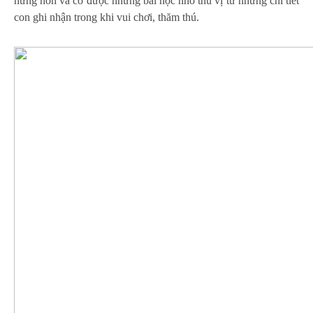
hứng hơn và có được những bài học nhỏ thú vị từ những chi tiết
con ghi nhận trong khi vui chơi, thăm thú.