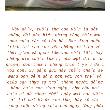
┄
Vậy đấy, tuổi thơ con vốn là một
quãng đời đặc biệt nhưng cũng rất mau
qua của các cô cậu bé. Bạn đừng quên
trích lại cho con yêu những ưu tiên về
thời gian và quan tâm vào mỗi tối hay
những dịp cuối tuần, như một điều tự
nhiên, đơn thuần nhưng thiết yếu đối
với con. Sự gần gũi này chắc chắn sẽ
mang bạn đến gần hơn với con trẻ và
giúp bạn thực sự trở thành người đồng
hành của con từng ngày, như câu nói
của ai đó rằng: “Để ngày mai bạn vẫn
ở lại nơi ký ức con thơ, hãy có mặt
trong cuộc sống của con ngay từng phút