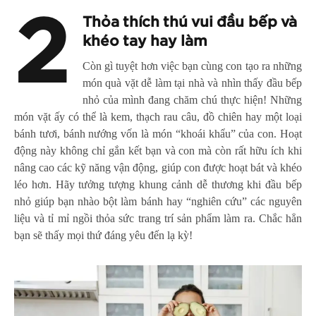
2
Thỏa thích thú vui đầu bếp và
khéo tay hay làm
Còn gì tuyệt hơn việc bạn cùng con tạo ra những
món quà vặt dễ làm tại nhà và nhìn thấy đầu bếp
nhỏ của mình đang chăm chú thực hiện! Những
món vặt ấy có thể là kem, thạch rau câu, đồ chiên hay một loại
bánh tươi, bánh nướng vốn là món “khoái khẩu” của con. Hoạt
động này không chỉ gắn kết bạn và con mà còn rất hữu ích khi
nâng cao các kỹ năng vận động, giúp con được hoạt bát và khéo
léo hơn. Hãy tưởng tượng khung cảnh dễ thương khi đầu bếp
nhỏ giúp bạn nhào bột làm bánh hay “nghiên cứu” các nguyên
liệu và tỉ mỉ ngồi thỏa sức trang trí sản phẩm làm ra. Chắc hẳn
bạn sẽ thấy mọi thứ đáng yêu đến lạ kỳ!