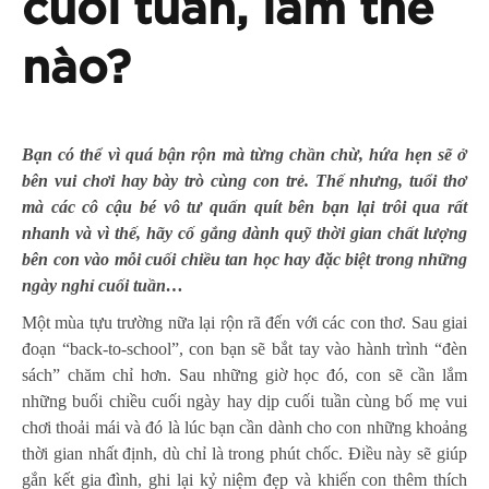
cuối tuần, làm thế
nào?
Bạn có thể vì quá bận rộn mà từng chần chừ, hứa hẹn sẽ ở
bên vui chơi hay bày trò cùng con trẻ. Thế nhưng, tuổi thơ
mà các cô cậu bé vô tư quấn quít bên bạn lại trôi qua rất
nhanh và vì thế, hãy cố gắng dành quỹ thời gian chất lượng
bên con vào mỗi cuối chiều tan học hay đặc biệt trong những
ngày nghỉ cuối tuần…
Một mùa tựu trường nữa lại rộn rã đến với các con thơ. Sau giai
đoạn “back-to-school”, con bạn sẽ bắt tay vào hành trình “đèn
sách” chăm chỉ hơn. Sau những giờ học đó, con sẽ cần lắm
những buổi chiều cuối ngày hay dịp cuối tuần cùng bố mẹ vui
chơi thoải mái và đó là lúc bạn cần dành cho con những khoảng
thời gian nhất định, dù chỉ là trong phút chốc. Điều này sẽ giúp
gắn kết gia đình, ghi lại kỷ niệm đẹp và khiến con thêm thích