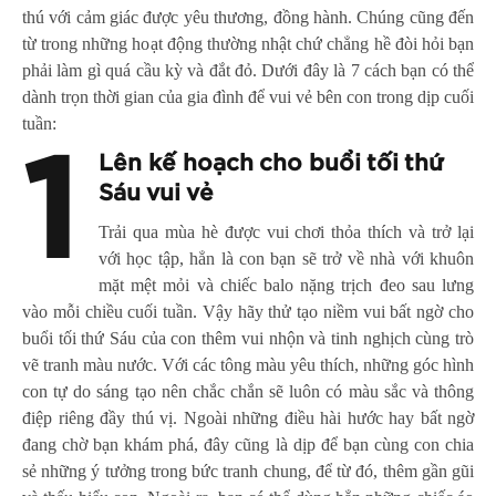
thú với cảm giác được yêu thương, đồng hành. Chúng cũng đến
từ trong những hoạt động thường nhật chứ chẳng hề đòi hỏi bạn
phải làm gì quá cầu kỳ và đắt đỏ. Dưới đây là 7 cách bạn có thể
dành trọn thời gian của gia đình để vui vẻ bên con trong dịp cuối
tuần:
1
Lên kế hoạch cho buổi tối thứ
Sáu vui vẻ
Trải qua mùa hè được vui chơi thỏa thích và trở lại
với học tập, hẳn là con bạn sẽ trở về nhà với khuôn
mặt mệt mỏi và chiếc balo nặng trịch đeo sau lưng
vào mỗi chiều cuối tuần. Vậy hãy thử tạo niềm vui bất ngờ cho
buổi tối thứ Sáu của con thêm vui nhộn và tinh nghịch cùng trò
vẽ tranh màu nước. Với các tông màu yêu thích, những góc hình
con tự do sáng tạo nên chắc chắn sẽ luôn có màu sắc và thông
điệp riêng đầy thú vị. Ngoài những điều hài hước hay bất ngờ
đang chờ bạn khám phá, đây cũng là dịp để bạn cùng con chia
sẻ những ý tưởng trong bức tranh chung, để từ đó, thêm gần gũi