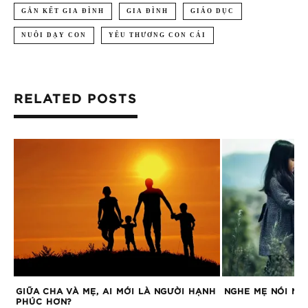
GẮN KẾT GIA ĐÌNH
GIA ĐÌNH
GIÁO DỤC
NUÔI DẠY CON
YÊU THƯƠNG CON CÁI
RELATED POSTS
GIỮA CHA VÀ MẸ, AI MỚI LÀ NGƯỜI HẠNH
NGHE MẸ NÓI NÀ
PHÚC HƠN?