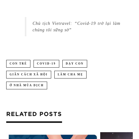
Chủ tịch Vietravel: “Covid-19 trở lại làm
chúng tôi sững sờ”
CON TRẺ
COVID-19
DẠY CON
GIÃN CÁCH XÃ HỘI
LÀM CHA MẸ
Ở NHÀ MÙA DỊCH
RELATED POSTS