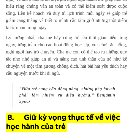
hiểu rằng chúng vẫn an toàn và có thể kiểm soát được cuộc
sống. Lên kế hoạch và duy trì lịch trình mỗi ngày sẽ giúp trẻ
giảm căng thẳng và biết rõ mình cần làm gì ở những thời điểm
khác nhau trong ngày.
Lý tưởng nhất, cha mẹ hãy cùng trẻ lên thời gian biểu từng
ngày, từng tuần cho các hoạt động học tập, vui chơi, ăn uống,
nghỉ ngơi hay trò chuyện. Cha mẹ còn có thể tạo ra những quy
tắc nho nhỏ giúp an ủi và nâng cao tinh thần của trẻ như kể
chuyện về một tấm gương chống dịch, hát bài hát yêu thích hay
cầu nguyện trước khi đi ngủ.
“Đứa trẻ cung cấp động năng, nhưng phụ huynh
phải làm nhiệm vụ điều hướng.”_
Benjamin
Spock
8.
Giữ kỳ vọng thực tế về việc
học hành của trẻ