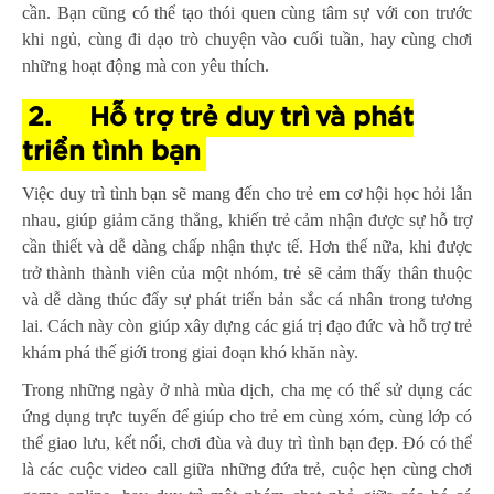
cần. Bạn cũng có thể tạo thói quen cùng tâm sự với con trước
khi ngủ, cùng đi dạo trò chuyện vào cuối tuần, hay cùng chơi
những hoạt động mà con yêu thích.
2.
Hỗ trợ trẻ duy trì và phát
triển tình bạn
Việc duy trì tình bạn sẽ mang đến cho trẻ em cơ hội học hỏi lẫn
nhau, giúp giảm căng thẳng, khiến trẻ cảm nhận được sự hỗ trợ
cần thiết và dễ dàng chấp nhận thực tế. Hơn thế nữa, khi được
trở thành thành viên của một nhóm, trẻ sẽ cảm thấy thân thuộc
và dễ dàng thúc đẩy sự phát triển bản sắc cá nhân trong tương
lai. Cách này còn giúp xây dựng các giá trị đạo đức và hỗ trợ trẻ
khám phá thế giới trong giai đoạn khó khăn này.
Trong những ngày ở nhà mùa dịch, cha mẹ có thể sử dụng các
ứng dụng trực tuyến để giúp cho trẻ em cùng xóm, cùng lớp có
thể giao lưu, kết nối, chơi đùa và duy trì tình bạn đẹp. Đó có thể
là các cuộc video call giữa những đứa trẻ, cuộc hẹn cùng chơi