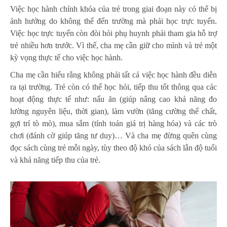
Việc học hành chính khóa của trẻ trong giai đoạn này có thể bị
ảnh hưởng do không thể đến trường mà phải học trực tuyến.
Việc học trực tuyến còn đòi hỏi phụ huynh phải tham gia hỗ trợ
trẻ nhiều hơn trước. Vì thế, cha mẹ cần giữ cho mình và trẻ một
kỳ vọng thực tế cho việc học hành.
Cha mẹ cần hiểu rằng không phải tất cả việc học hành đều diễn
ra tại trường. Trẻ còn có thể học hỏi, tiếp thu tốt thông qua các
hoạt động thực tế như: nấu ăn (giúp nâng cao khả năng đo
lường nguyên liệu, thời gian), làm vườn (tăng cường thể chất,
gợi trí tò mò), mua sắm (tính toán giá trị hàng hóa) và các trò
chơi (đánh cờ giúp tăng tư duy)… Và cha mẹ đừng quên cùng
đọc sách cùng trẻ mỗi ngày, tùy theo độ khó của sách lẫn độ tuổi
và khả năng tiếp thu của trẻ.