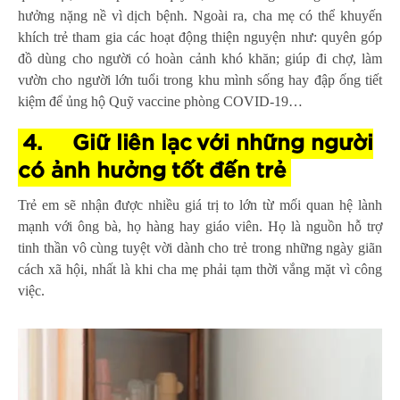
hưởng nặng nề vì dịch bệnh. Ngoài ra, cha mẹ có thể khuyến
khích trẻ tham gia các hoạt động thiện nguyện như: quyên góp
đồ dùng cho người có hoàn cảnh khó khăn; giúp đi chợ, làm
vườn cho người lớn tuổi trong khu mình sống hay đập ống tiết
kiệm để ủng hộ Quỹ vaccine phòng COVID-19…
4.
Giữ liên lạc với những người
có ảnh hưởng tốt đến trẻ
Trẻ em sẽ nhận được nhiều giá trị to lớn từ mối quan hệ lành
mạnh với ông bà, họ hàng hay giáo viên. Họ là nguồn hỗ trợ
tinh thần vô cùng tuyệt vời dành cho trẻ trong những ngày giãn
cách xã hội, nhất là khi cha mẹ phải tạm thời vắng mặt vì công
việc.