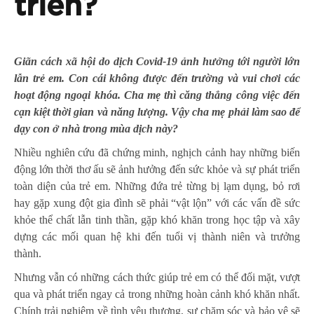
triển?
Giãn cách xã hội do dịch Covid-19 ảnh hưởng tới người lớn
lẫn trẻ em. Con cái không được đến trường và vui chơi các
hoạt động ngoại khóa. Cha mẹ thì căng thẳng công việc đến
cạn kiệt thời gian và năng lượng. Vậy cha mẹ phải làm sao để
dạy con ở nhà trong mùa dịch này?
Nhiều nghiên cứu đã chứng minh, nghịch cảnh hay những biến
động lớn thời thơ ấu sẽ ảnh hưởng đến sức khỏe và sự phát triển
toàn diện của trẻ em. Những đứa trẻ từng bị lạm dụng, bỏ rơi
hay gặp xung đột gia đình sẽ phải “vật lộn” với các vấn đề sức
khỏe thể chất lẫn tinh thần, gặp khó khăn trong học tập và xây
dựng các mối quan hệ khi đến tuổi vị thành niên và trưởng
thành.
Nhưng vẫn có những cách thức giúp trẻ em có thể đối mặt, vượt
qua và phát triển ngay cả trong những hoàn cảnh khó khăn nhất.
Chính trải nghiệm về tình yêu thương, sự chăm sóc và bảo vệ sẽ