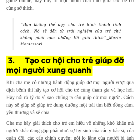
game online, hay duy trì một nhóm chat nhỏ giữa các bé có
cùng sở thích.
“Bạn không thể dạy cho trẻ hình thành tính
cách. Nó sẽ đến từ trải nghiệm của trẻ chứ
không phải qua những lời giải thích”_
Maria
Montessori
3.
Tạo cơ hội cho trẻ giúp đỡ
mọi người xung quanh
Khi cha mẹ có những hành động giúp đỡ mọi người vượt qua
dịch bệnh thì hãy tạo cơ hội cho trẻ cùng tham gia và học hỏi.
Hãy nói rõ lý do vì sao chúng ta cần giúp đỡ mọi người. Cách
này sẽ giúp sẽ giúp trẻ dung dưỡng một trái tim biết đồng cảm,
yêu thương và sẻ chia.
Cha mẹ hãy giải thích cho trẻ em hiểu về những khó khăn mà
người khác đang gặp phải như: sự hy sinh của các y bác sĩ, của
quân đội, các cấp chính quyền; nỗi lo lắng của người bị ảnh