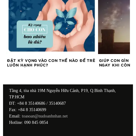
ĐẶT KỲ VỌNG VÀO CON THẾ NÀO ĐỂ TRẺ
GIÚP CON GÌN G
LUÔN HẠNH PHÚC?
NGAY KHI CÒN T
Tầng 4, tòa nhà 19M Nguyễn Hữu Cảnh, P19, Q.Bình Thạnh,
TP.HCM
ĐT: +84 8 35140686 / 35140687
Fax: +84 8 35140699
Email:
toasoan@nudoanhnhan.net
Hotline: 090 845 0854