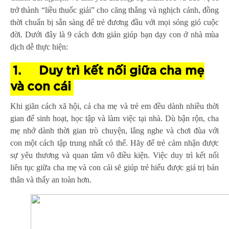
trở thành “liều thuốc giải” cho căng thẳng và nghịch cảnh, đồng
thời chuẩn bị sẵn sàng để trẻ đương đầu với mọi sóng gió cuộc
đời. Dưới đây là 9 cách đơn giản giúp bạn dạy con ở nhà mùa
dịch dễ thực hiện:
1.
Duy trì kết nối giữa cha mẹ
và con cái
Khi giãn cách xã hội, cả cha mẹ và trẻ em đều dành nhiều thời
gian để sinh hoạt, học tập và làm việc tại nhà. Dù bận rộn, cha
mẹ nhớ dành thời gian trò chuyện, lắng nghe và chơi đùa với
con một cách tập trung nhất có thể. Hãy để trẻ cảm nhận được
sự yêu thương và quan tâm vô điều kiện. Việc duy trì kết nối
liên tục giữa cha mẹ và con cái sẽ giúp trẻ hiểu được giá trị bản
thân và thấy an toàn hơn.