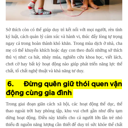
Sở thích còn có thể giúp duy trì kết nối với mọi người, rèn tính
kỷ luật, cách quản lý cảm xúc và hành vi, thúc đẩy lòng tự trọng
ngay cả trong hoàn thành khó khăn. Trong mùa dịch ở nhà, cha
mẹ có thể khuyến khích hoặc dạy con theo đuổi những sở thích
thú vị như: ca hát, nhảy múa, nghiên cứu khoa học, viết lách,
chơi cờ hay bất kỳ hoạt động nào giúp phát triển năng lực thể
chất, tố chất nghệ thuật và khả năng tư duy.
6.
Đừng quên giữ thói quen vận
động cùng gia đình
Trong giai đoạn giãn cách xã hội, các hoạt động thể dục, thể
thao ngoài trời hay phòng tập, khu vui chơi gần như đều tạm
dừng hoạt động. Điều này khiến cho cả người lớn lẫn trẻ nhỏ
thiếu đi nguồn năng lượng cần thiết để duy trì sức khỏe thể chất