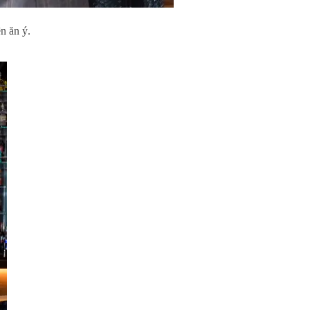
n ăn ý.