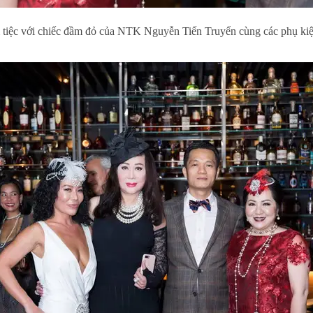
m tiệc với chiếc đầm đỏ của NTK Nguyễn Tiến Truyển cùng các phụ kiệ