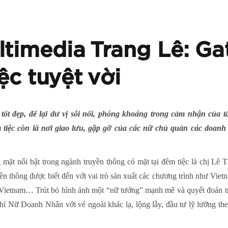
ltimedia Trang Lê: Ga
ệc tuyệt vời
 tốt đẹp, để lại dư vị sôi nổi, phóng khoáng trong cảm nhận của t
 tiệc còn là nơi giao lưu, gặp gỡ của các nữ chủ quản các doanh n
 mặt nổi bật trong ngành truyền thông có mặt tại đêm tiệc là chị Lê
ền thông được biết đến với vai trò sản xuất các chương trình như Vie
ietnam… Trút bỏ hình ảnh một “nữ tướng” mạnh mẽ và quyết đoán tro
hí Nữ Doanh Nhân với vẻ ngoài khác lạ, lộng lẫy, đầu tư lỹ lưỡng the