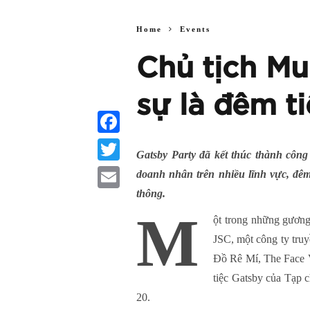
Home
Events
Chủ tịch Mu
sự là đêm ti
Facebook
Gatsby Party đã kết thúc thành công
Twitter
doanh nhân trên nhiều lĩnh vực, đêm
thông.
Email
M
ột trong những gương
JSC, một công ty truy
Đồ Rê Mí, The Face V
tiệc Gatsby của Tạp c
20.