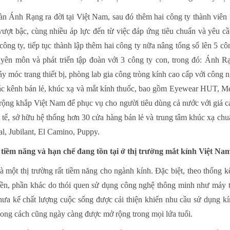
àn Ánh Rạng ra đời tại Việt Nam, sau đó thêm hai công ty thành viê
ượt bậc, cùng nhiều áp lực đến từ việc đáp ứng tiêu chuẩn và yêu cầ
công ty, tiếp tục thành lập thêm hai công ty nữa nâng tổng số lên 5 cô
uyên môn và phát triển tập đoàn với 3 công ty con, trong đó: Ánh 
áy móc trang thiết bị, phòng lab gia công tròng kính cao cấp với công 
 các kênh bán lẻ, khúc xạ và mắt kính thuốc, bao gồm Eyewear HUT, 
i rộng khắp Việt Nam để phục vụ cho người tiêu dùng cả nước với giá c
tế, sở hữu hệ thống hơn 30 cửa hàng bán lẻ và trung tâm khúc xạ chu
l, Jubilant, El Camino, Puppy.
 tiềm năng và hạn chế đang tồn tại ở thị trường mắt kính Việt Na
là một thị trường rất tiềm năng cho ngành kính. Đặc biệt, theo thống
ruyền, phần khác do thói quen sử dụng công nghệ thông minh như máy t
ưa kể chất lượng cuộc sống được cải thiện khiến nhu cầu sử dụng kính
ong cách cũng ngày càng được mở rộng trong mọi lứa tuổi.