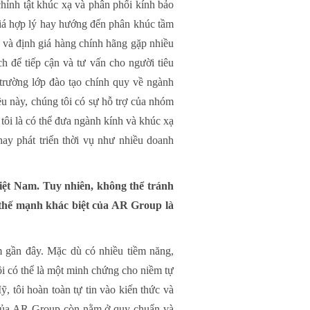
hỉnh tật khúc xạ và phân phối kính bảo
iá hợp lý hay hướng đến phân khúc tầm
p và định giá hàng chính hãng gặp nhiều
h để tiếp cận và tư vấn cho người tiêu
 trường lớp đào tạo chính quy về ngành
ều này, chúng tôi có sự hỗ trợ của nhóm
tôi là có thể đưa ngành kính và khúc xạ
ay phát triển thời vụ như nhiều doanh
Việt Nam. Tuy nhiên, không thể tránh
 thế mạnh khác biệt của AR Group là
m gần đây. Mặc dù có nhiều tiềm năng,
ôi có thể là một minh chứng cho niềm tự
 tôi hoàn toàn tự tin vào kiến thức và
h của AR Group còn nằm ở quy chuẩn và