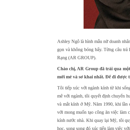
Ashley Ngô là hình mẫu nữ doanh nhân m
gọn và không bóng bẩy. Từng câu trả 
Rạng (AR GROUP).
Chào chị, AR Group đã trải qua một 
mới mẻ và sơ khai nhất. Để đi được t
Tôi tiếp xúc với ngành kính từ khi sốn
mê với ngành, tôi quyết định chuyển h
và mắt kính ở Mỹ. Năm 1990, khi lần 
với mong muốn tạo công ăn việc làm ch
kính nước nhà. Khi quay lại Mỹ, tôi qu
học, song song đó xúc tiến làm việc v