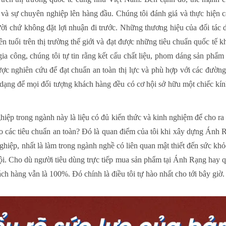
và sự chuyên nghiệp lên hàng đầu. Chúng tôi đánh giá và thực hiện c
ời chứ không đặt lợi nhuận đi trước. Những thương hiệu của đối tác 
n tuổi trên thị trường thế giới và đạt được những tiêu chuẩn quốc tế k
gia công, chúng tôi tự tin rằng kết cấu chất liệu, phom dáng sản phẩ
ợc nghiên cứu để đạt chuẩn an toàn thị lực và phù hợp với các đườn
dạng để mọi đối tượng khách hàng đều có cơ hội sở hữu một chiếc kính
hiệp trong ngành này là liệu có đủ kiến thức và kinh nghiệm để cho r
o các tiêu chuẩn an toàn? Đó là quan điểm của tôi khi xây dựng Ánh
hiệp, nhất là làm trong ngành nghề có liên quan mật thiết đến sức k
ội. Cho dù người tiêu dùng trực tiếp mua sản phẩm tại Ánh Rạng hay qu
ách hàng vẫn là 100%. Đó chính là điều tôi tự hào nhất cho tới bây giờ.