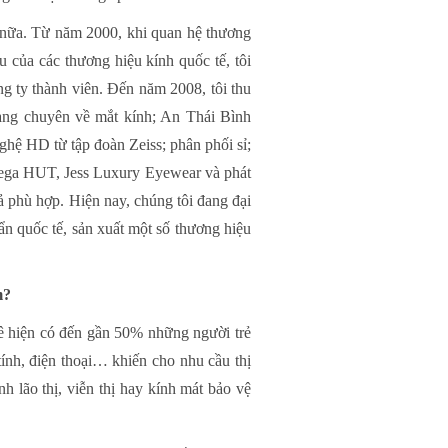
n nữa. Từ năm 2000, khi quan hệ thương
u của các thương hiệu kính quốc tế, tôi
ng ty thành viên. Đến năm 2008, tôi thu
Rạng chuyên về mắt kính; An Thái Bình
nghệ HD từ tập đoàn Zeiss; phân phối sỉ;
Mega HUT, Jess Luxury Eyewear và phát
ả phù hợp. Hiện nay, chúng tôi đang đại
ẩn quốc tế, sản xuất một số thương hiệu
m?
 kê hiện có đến gần 50% những người trẻ
ính, điện thoại… khiến cho nhu cầu thị
 lão thị, viễn thị hay kính mát bảo vệ