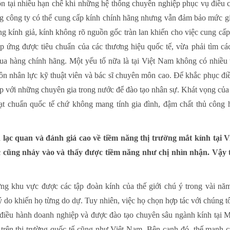
ồn tại nhiều hạn chế khi những hệ thống chuyên nghiệp phục vụ điều c
ững công ty có thể cung cấp kính chính hãng nhưng vẫn đảm bảo mức g
ng kính giả, kính không rõ nguồn gốc tràn lan khiến cho việc cung cấ
 ứng được tiêu chuẩn của các thương hiệu quốc tế, vừa phải tìm các
mua hàng chính hãng. Một yếu tố nữa là tại Việt Nam không có nhiều
ồn nhân lực kỹ thuật viên và bác sĩ chuyên môn cao. Để khắc phục đi
ợp với những chuyên gia trong nước để đào tạo nhân sự. Khát vọng của 
t chuẩn quốc tế chứ không mang tính gia đình, đậm chất thủ công h
n lạc quan và đánh giá cao về tiềm năng thị trường mắt kính tại 
 cũng nhảy vào và thấy được tiềm năng như chị nhìn nhận. Vậy
ng khu vực được các tập đoàn kính của thế giới chú ý trong vài nă
do khiến họ từng do dự. Tuy nhiên, việc họ chọn hợp tác với chúng t
điều hành doanh nghiệp và được đào tạo chuyên sâu ngành kính tại Mỹ,
ôi trên thị trường quốc tế cũng như Việt Nam. Bên cạnh đó, thế mạn