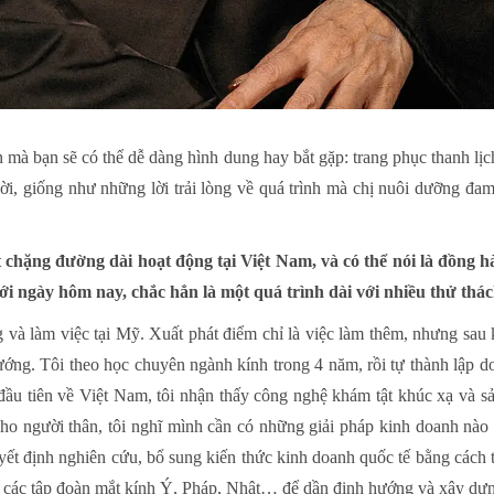
à bạn sẽ có thể dễ dàng hình dung hay bắt gặp: trang phục thanh lịch,
lời, giống như những lời trải lòng về quá trình mà chị nuôi dưỡng đ
chặng đường dài hoạt động tại Việt Nam, và có thể nói là đồng h
ới ngày hôm nay, chắc hẳn là một quá trình dài với nhiều thử thá
g và làm việc tại Mỹ. Xuất phát điểm chỉ là việc làm thêm, nhưng sa
ướng. Tôi theo học chuyên ngành kính trong 4 năm, rồi tự thành lập 
đầu tiên về Việt Nam, tôi nhận thấy công nghệ khám tật khúc xạ và s
o người thân, tôi nghĩ mình cần có những giải pháp kinh doanh nào 
yết định nghiên cứu, bổ sung kiến thức kinh doanh quốc tế bằng cách 
ới các tập đoàn mắt kính Ý, Pháp, Nhật… để dần định hướng và xây dự