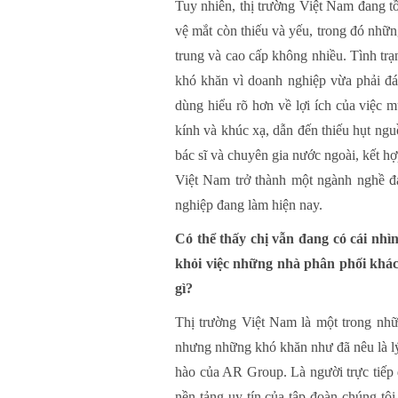
Tuy nhiên, thị trường Việt Nam đang t
vệ mắt còn thiếu và yếu, trong đó nh
trung và cao cấp không nhiều. Tình trạ
khó khăn vì doanh nghiệp vừa phải đáp
dùng hiểu rõ hơn về lợi ích của việc 
kính và khúc xạ, dẫn đến thiếu hụt ngu
bác sĩ và chuyên gia nước ngoài, kết h
Việt Nam trở thành một ngành nghề đạ
nghiệp đang làm hiện nay.
Có thể thấy chị vẫn đang có cái nhì
khỏi việc những nhà phân phối khác
gì?
Thị trường Việt Nam là một trong nhữ
nhưng những khó khăn như đã nêu là lý 
hào của AR Group. Là người trực tiếp 
nền tảng uy tín của tập đoàn chúng t