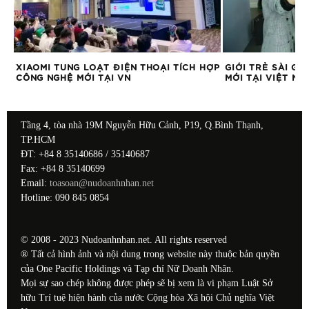
XIAOMI TUNG LOẠT ĐIỆN THOẠI TÍCH HỢP
GIỚI TRẺ SÀI GÒ
CÔNG NGHỆ MỚI TẠI VN
MỚI TẠI VIỆT NA
Tầng 4, tòa nhà 19M Nguyễn Hữu Cảnh, P19, Q.Bình Thạnh,
TP.HCM
ĐT: +84 8 35140686 / 35140687
Fax: +84 8 35140699
Email:
toasoan@nudoanhnhan.net
Hotline: 090 845 0854
© 2008 - 2023 Nudoanhnhan.net. All rights reserved
® Tất cả hình ảnh và nội dung trong website này thuộc bản quyền
của One Pacific Holdings và Tạp chí Nữ Doanh Nhân.
Mọi sự sao chép không được phép sẽ bị xem là vi phạm Luật Sở
hữu Trí tuệ hiện hành của nước Cộng hòa Xã hội Chủ nghĩa Việt