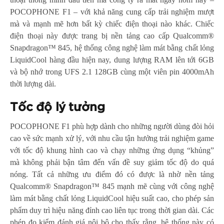
POCOPHONE F1 – với khả năng cung cấp trải nghiệm mượt
mà và mạnh mẽ hơn bất kỳ chiếc điện thoại nào khác. Chiếc
điện thoại này được trang bị nền tảng cao cấp Qualcomm®
Snapdragon™ 845, hệ thống công nghệ làm mát bằng chất lỏng
LiquidCool hàng đầu hiện nay, dung lượng RAM lên tới 6GB
và bộ nhớ trong UFS 2.1 128GB cùng một viên pin 4000mAh
thời lượng dài.
Tốc độ lý tưởng
POCOPHONE F1 phù hợp dành cho những người dùng đòi hỏi
cao về sức mạnh xử lý, với nhu cầu tận hưởng trải nghiệm game
với tốc độ khung hình cao và chạy những ứng dụng “khủng”
mà không phải bận tâm đến vấn đề suy giảm tốc độ do quá
nóng. Tất cả những ưu điểm đó có được là nhờ nền tảng
Qualcomm® Snapdragon™ 845 mạnh mẽ cùng với công nghệ
làm mát bằng chất lỏng LiquidCool hiệu suất cao, cho phép sản
phẩm duy trì hiệu năng đỉnh cao liên tục trong thời gian dài. Các
phép đo kiểm đánh giá nội bộ cho thấy rằng, hệ thống này có