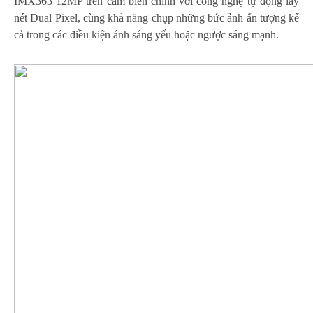
IMX363 12MP trên cảm biến chính với công nghệ tự động lấy
nét Dual Pixel, cùng khả năng chụp những bức ảnh ấn tượng kể
cả trong các điều kiện ánh sáng yếu hoặc ngược sáng mạnh.