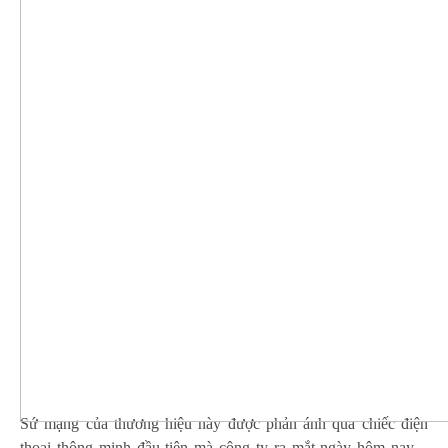
Sứ mạng của thương hiệu này được phản ánh qua chiếc điện
thoại thông minh đầu tiên mà công ty ra mắt ngày hôm nay –