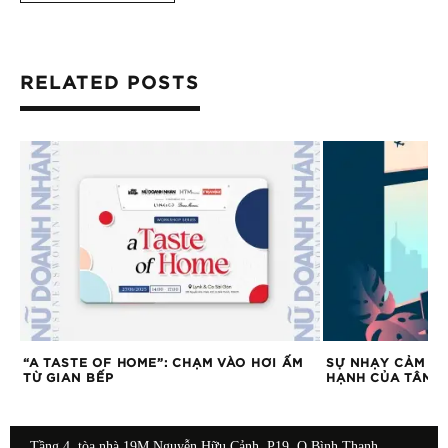
RELATED POSTS
“A TASTE OF HOME”: CHẠM VÀO HƠI ẤM
SỰ NHẠY CẢM – 
TỪ GIAN BẾP
HẠNH CỦA TÂM 
Tầng 4, tòa nhà 19M Nguyễn Hữu Cảnh, P19, Q.Bình Thạnh,