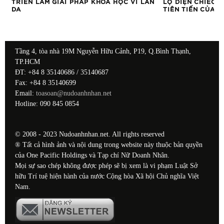
Ừ
TRIỂN LÃM GIẢI PHÁP KHOA HỌC VÌ LÀN
LỘ DIỆN CHIẾC 
DA
TIÊN TIẾN CỦA 
Tầng 4, tòa nhà 19M Nguyễn Hữu Cảnh, P19, Q.Bình Thạnh,
TP.HCM
ĐT: +84 8 35140686 / 35140687
Fax: +84 8 35140699
Email:
toasoan@nudoanhnhan.net
Hotline: 090 845 0854
© 2008 - 2023 Nudoanhnhan.net. All rights reserved
® Tất cả hình ảnh và nội dung trong website này thuộc bản quyền
của One Pacific Holdings và Tạp chí Nữ Doanh Nhân.
Mọi sự sao chép không được phép sẽ bị xem là vi phạm Luật Sở
hữu Trí tuệ hiện hành của nước Cộng hòa Xã hội Chủ nghĩa Việt
Nam.