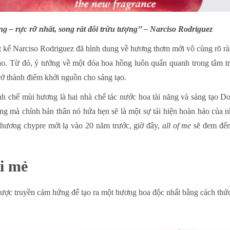
 – rực rỡ nhất, song rất đỗi trừu tượng’’ – Narciso Rodriguez
ết kế Narciso Rodriguez đã hình dung về hương thơm mới vô cùng rõ rà
áo. Từ đó, ý tưởng về một đóa hoa hồng luôn quẩn quanh trong tâm tr
trở thành điểm khởi nguồn cho sáng tạo.
inh chế mùi hương là hai nhà chế tác nước hoa tài năng và sáng tạo 
g mà chính bản thân nó hứa hẹn sẽ là một sự tái hiện hoàn hảo của n
hương chypre mới lạ vào 20 năm trước, giờ đây,
all of me
sẽ đem đến
i mẻ
c truyền cảm hứng để tạo ra một hương hoa độc nhất bằng cách thức vố