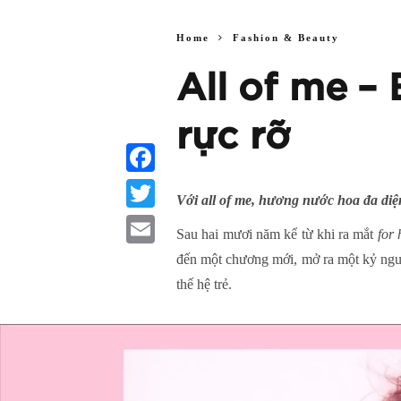
Home
Fashion & Beauty
All of me –
rực rỡ
Facebook
Với all of me, hương nước hoa đa diện
Twitter
Sau hai mươi năm kể từ khi ra mắt
for 
Email
đến một chương mới, mở ra một kỷ ngu
thế hệ trẻ.