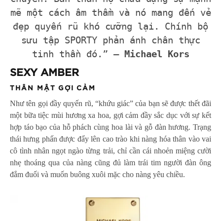
mẽ một cách âm thầm và nó mang đến vẻ
đẹp quyến rũ khó cưỡng lại. Chính bộ
sưu tập SPORTY phản ánh chân thực
tinh thần đó.” –
Michael Kors
SEXY AMBER
THÂN MẬT GỢI CẢM
Như tên gọi đầy quyến rũ, “khứu giác” của bạn sẽ được thết đãi
một bữa tiệc mùi hương xa hoa, gợi cảm đầy sắc dục với sự kết
hợp táo bạo của hỗ phách cùng hoa lài và gỗ đàn hương. Trạng
thái hưng phấn được đẩy lên cao trào khi nàng hóa thân vào vai
cô tình nhân ngọt ngào từng trải, chỉ cần cái nhoẻn miệng cười
nhẹ thoáng qua của nàng cũng đủ làm trái tim người đàn ông
đắm đuối và muốn buông xuôi mặc cho nàng yêu chiều.