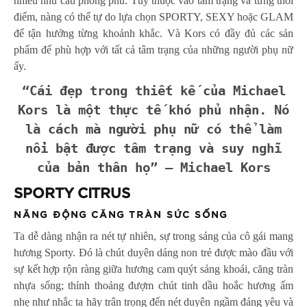
nhiều nhu cầu phong phú. Tùy thuộc vào tâm trạng và từng thời
điểm, nàng có thể tự do lựa chọn SPORTY, SEXY hoặc GLAM
để tận hưởng từng khoảnh khắc. Và Kors có đầy đủ các sản
phẩm để phù hợp với tất cả tâm trạng của những người phụ nữ
ấy.
“Cái đẹp trong thiết kế của Michael
Kors là một thực tế khó phủ nhận. Nó
là cách mà người phụ nữ có thể làm
nổi bật được tâm trạng và suy nghĩ
của bản thân họ” – Michael Kors
SPORTY CITRUS
NĂNG ĐỘNG CĂNG TRÀN SỨC SỐNG
Ta dễ dàng nhận ra nét tự nhiên, sự trong sáng của cô gái mang
hương Sporty. Đó là chút duyên dáng non trẻ được mào đầu với
sự kết hợp rộn ràng giữa hương cam quýt sảng khoái, căng tràn
nhựa sống; thỉnh thoảng đượm chút tinh dầu hoắc hương ấm
nhẹ như nhắc ta hãy trân trọng đến nét duyên ngầm đáng yêu và