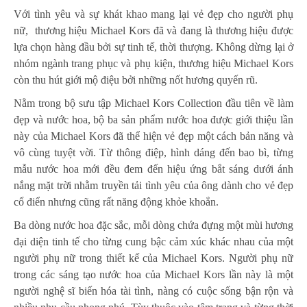
Với tình yêu và sự khát khao mang lại vẻ đẹp cho người phụ
nữ, thương hiệu Michael Kors đã và đang là thương hiệu được
lựa chọn hàng đầu bởi sự tinh tế, thời thượng. Không dừng lại ở
nhóm ngành trang phục và phụ kiện, thương hiệu Michael Kors
còn thu hút giới mộ điệu bởi những nốt hương quyến rũ.
Nằm trong bộ sưu tập Michael Kors Collection đầu tiên về làm
đẹp và nước hoa, bộ ba sản phẩm nước hoa được giới thiệu lần
này của Michael Kors đã thể hiện vẻ đẹp một cách bản năng và
vô cùng tuyệt vời. Từ thông điệp, hình dáng đến bao bì, từng
mẫu nước hoa mới đều đem đến hiệu ứng bắt sáng dưới ánh
nắng mặt trời nhằm truyền tải tình yêu của ông dành cho vẻ đẹp
cổ điển nhưng cũng rất năng động khỏe khoắn.
Ba dòng nước hoa đặc sắc, mỗi dòng chứa đựng một mùi hương
đại diện tinh tế cho từng cung bậc cảm xúc khác nhau của một
người phụ nữ trong thiết kế của Michael Kors. Người phụ nữ
trong các sáng tạo nước hoa của Michael Kors lần này là một
người nghệ sĩ biến hóa tài tình, nàng có cuộc sống bận rộn và