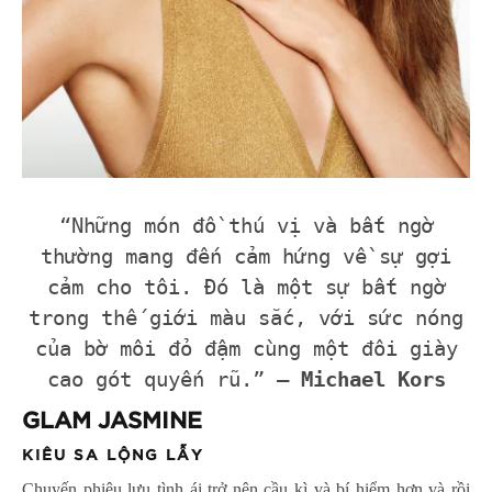
“Những món đồ thú vị và bất ngờ
thường mang đến cảm hứng về sự gợi
cảm cho tôi. Đó là một sự bất ngờ
trong thế giới màu sắc, với sức nóng
của bờ môi đỏ đậm cùng một đôi giày
cao gót quyến rũ.” –
Michael Kors
GLAM JASMINE
KIÊU SA LỘNG LẪY
Chuyến phiêu lưu tình ái trở nên cầu kì và bí hiểm hơn và rồi