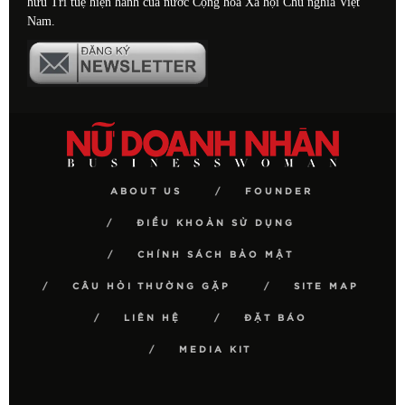
hữu Trí tuệ hiện hành của nước Cộng hòa Xã hội Chủ nghĩa Việt
Nam.
ABOUT US
FOUNDER
ĐIỀU KHOẢN SỬ DỤNG
CHÍNH SÁCH BẢO MẬT
CÂU HỎI THƯỜNG GẶP
SITE MAP
LIÊN HỆ
ĐẶT BÁO
MEDIA KIT