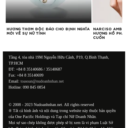
HƯƠNG THƠM ĐỘC ĐÁO CHO ĐỊNH NGHĨA
NARCISO AMBRÉ
MỚI VỀ SỰ NỮ TÍNH
HƯƠNG HỔ PHÁCH
CUỐN
Tầng 4, tòa nhà 19M Nguyễn Hữu Cảnh, P19, Q.Bình Thạnh,
TP.HCM
ĐT: +84 8 35140686 / 35140687
Fax: +84 8 35140699
Email:
toasoan@nudoanhnhan.net
Hotline: 090 845 0854
© 2008 - 2023 Nudoanhnhan.net. All rights reserved
® Tất cả hình ảnh và nội dung trong website này thuộc bản quyền
của One Pacific Holdings và Tạp chí Nữ Doanh Nhân.
Mọi sự sao chép không được phép sẽ bị xem là vi phạm Luật Sở