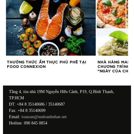
THƯỞNG THỨC ẨM THỰC PHỦ PHÊ TẠI
NHÀ HÀNG MARKE
FOOD CONNEXION
CHƯƠNG TRÌNH Ẩ
“NGÀY CỦA CHA”
Tầng 4, tòa nhà 19M Nguyễn Hữu Cảnh, P19, Q.Bình Thạnh,
TP.HCM
ĐT: +84 8 35140686 / 35140687
Fax: +84 8 35140699
Email:
toasoan@nudoanhnhan.net
Hotline: 090 845 0854