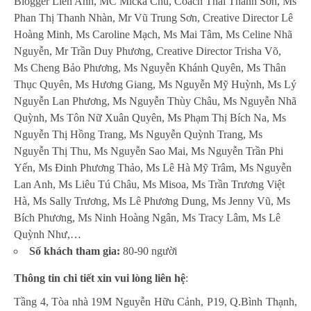
Blogger Liên Anh, MC Micka Chu, Coach Thái Thanh Sơn, Ms
Phan Thị Thanh Nhàn, Mr Vũ Trung Sơn, Creative Director Lê
Hoàng Minh, Ms Caroline Mạch, Ms Mai Tâm, Ms Celine Nhã
Nguyễn, Mr Trần Duy Phương, Creative Director Trisha Võ,
Ms Cheng Bảo Phương, Ms Nguyễn Khánh Quyên, Ms Thân
Thục Quyên, Ms Hương Giang, Ms Nguyễn Mỹ Huỳnh, Ms Lý
Nguyễn Lan Phương, Ms Nguyễn Thùy Châu, Ms Nguyễn Nhã
Quỳnh, Ms Tôn Nữ Xuân Quyên, Ms Phạm Thị Bích Na, Ms
Nguyễn Thị Hồng Trang, Ms Nguyễn Quỳnh Trang, Ms
Nguyễn Thị Thu, Ms Nguyễn Sao Mai, Ms Nguyễn Trần Phi
Yến, Ms Đinh Phương Thảo, Ms Lê Hà Mỹ Trâm, Ms Nguyễn
Lan Anh, Ms Liêu Tú Châu, Ms Misoa, Ms Trần Trương Việt
Hà, Ms Sally Trương, Ms Lê Phương Dung, Ms Jenny Vũ, Ms
Bích Phương, Ms Ninh Hoàng Ngân, Ms Tracy Lâm, Ms Lê
Quỳnh Như,…
Số khách tham gia:
80-90 người
Thông tin chi tiết xin vui lòng liên hệ
:
Tầng 4, Tòa nhà 19M Nguyễn Hữu Cảnh, P19, Q.Bình Thạnh,