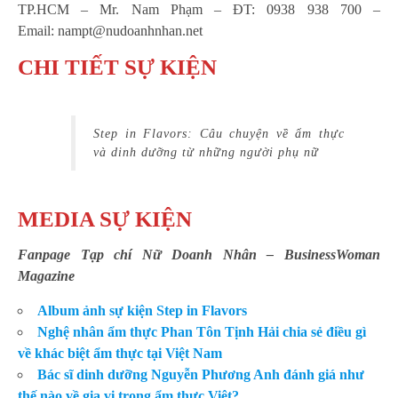
TP.HCM – Mr. Nam Phạm – ĐT: 0938 938 700 –
Email:
nampt@nudoanhnhan.net
CHI TIẾT SỰ KIỆN
Step in Flavors: Câu chuyện về ẩm thực
và dinh dưỡng từ những người phụ nữ
MEDIA SỰ KIỆN
Fanpage Tạp chí Nữ Doanh Nhân
– BusinessWoman
Magazine
Album ảnh sự kiện Step in Flavors
Nghệ nhân ẩm thực Phan Tôn Tịnh Hải chia sẻ điều gì
về khác biệt ẩm thực tại Việt Nam
Bác sĩ dinh dưỡng Nguyễn Phương Anh đánh giá như
thế nào về gia vị trong ẩm thực Việt?