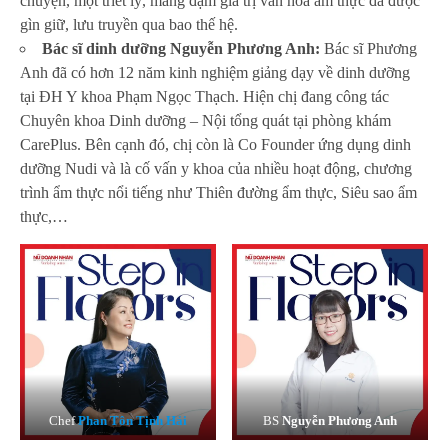
chuyện, một triết lý, mang đậm giá trị văn hoá ẩm thực đã được
gìn giữ, lưu truyền qua bao thế hệ.
Bác sĩ dinh dưỡng Nguyễn Phương Anh:
Bác sĩ Phương
Anh đã có hơn 12 năm kinh nghiệm giảng dạy về dinh dưỡng
tại ĐH Y khoa Phạm Ngọc Thạch. Hiện chị đang công tác
Chuyên khoa Dinh dưỡng – Nội tổng quát tại phòng khám
CarePlus. Bên cạnh đó, chị còn là Co Founder ứng dụng dinh
dưỡng Nudi và là cố vấn y khoa của nhiều hoạt động, chương
trình ẩm thực nổi tiếng như Thiên đường ẩm thực, Siêu sao ẩm
thực,…
Chef
Phan Tôn Tịnh Hải
BS
Nguyễn Phương Anh