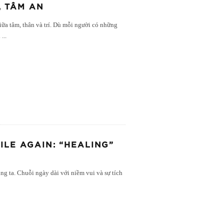
, TÂM AN
ữa tâm, thân và trí. Dù mỗi người có những
h
...
LE AGAIN: “HEALING”
g ta. Chuỗi ngày dài với niềm vui và sự tích