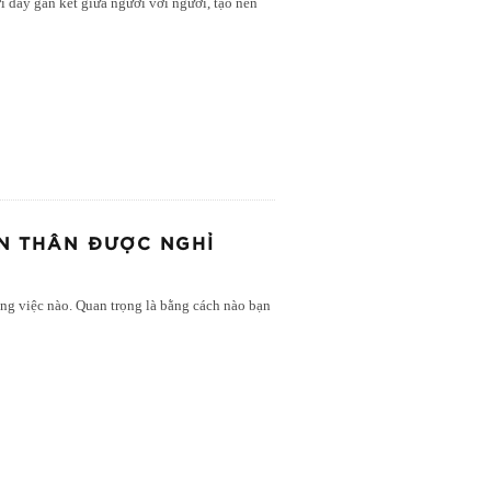
ợi dây gắn kết giữa người với người, tạo nên
N THÂN ĐƯỢC NGHỈ
ông việc nào. Quan trọng là bằng cách nào bạn