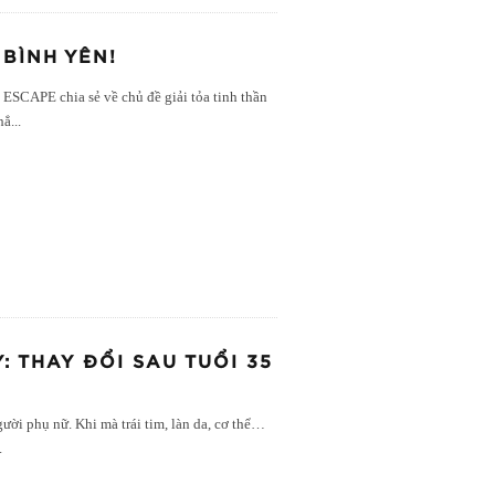
BÌNH YÊN!
SCAPE chia sẻ về chủ đề giải tỏa tinh thần
hẳ
...
 THAY ĐỔI SAU TUỔI 35
ời phụ nữ. Khi mà trái tim, làn da, cơ thể…
.