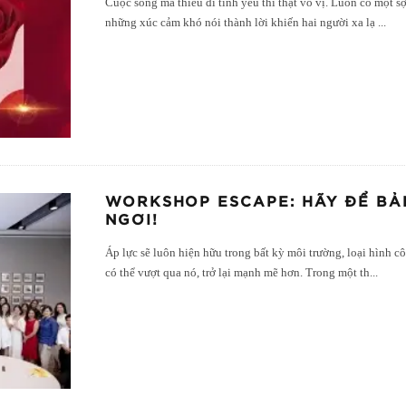
Cuộc sống mà thiếu đi tình yêu thì thật vô vị. Luôn có một s
những xúc cảm khó nói thành lời khiến hai người xa lạ
...
WORKSHOP ESCAPE: HÃY ĐỂ BẢ
NGƠI!
Áp lực sẽ luôn hiện hữu trong bất kỳ môi trường, loại hình c
có thể vượt qua nó, trở lại mạnh mẽ hơn. Trong một th
...