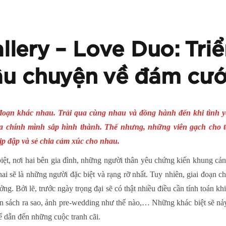
lery – Love Duo: Triể
âu chuyện về đám cướ
i đoạn khác nhau. Trải qua cùng nhau và đồng hành đến khi tình 
ủa chính mình sắp hình thành. Thế nhưng, những viên gạch cho 
p đập và sẻ chia cảm xúc cho nhau.
biệt, nơi hai bên gia đình, những người thân yêu chứng kiến khung cả
ai sẽ là những người đặc biệt và rạng rỡ nhất. Tuy nhiên, giai đoạn c
ởng. Bởi lẽ, trước ngày trọng đại sẽ có thật nhiều điều cần tính toán k
ân sách ra sao, ảnh pre-wedding như thế nào,… Những khác biệt sẽ nảy
ể dẫn đến những cuộc tranh cãi.