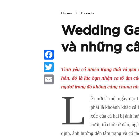
Home
Events
Wedding Gal
và những c
Facebook
Tình yêu có nhiều trạng thái và gia
Twitter
hôn, đó là lúc bạn nhận ra tổ ấm c
người trong đó không cùng chung nhị
Email
L
ễ cưới là một ngày đặc 
phải là khoảnh khắc cả h
xúc của cả hai bị ảnh hư
cưới, tổ chức ở đâu, ng
định, ảnh hưởng đến tâm trạng và có th