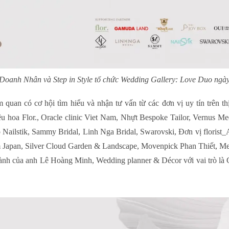
Doanh Nhân và Step in Style tổ chức Wedding Gallery: Love Duo ngà
quan có cơ hội tìm hiểu và nhận tư vấn từ các đơn vị uy tín trên th
u hoa Flor., Oracle clinic Viet Nam, Nhựt Bespoke Tailor, Vernus
Nailstik, Sammy Bridal, Linh Nga Bridal, Swarovski, Đơn vị florist_
 Japan, Silver Cloud Garden & Landscape, Movenpick Phan Thiết, 
ành của anh Lê Hoàng Minh, Wedding planner & Décor với vai trò là G