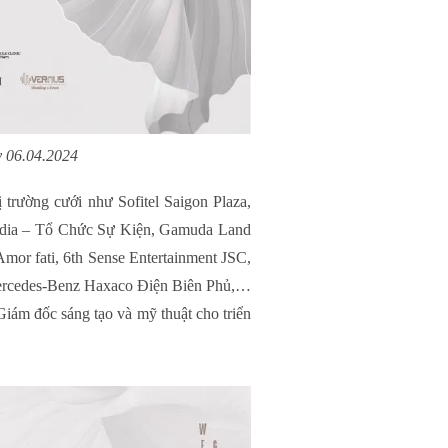
y 06.04.2024
ị trường cưới như Sofitel Saigon Plaza,
 Media – Tổ Chức Sự Kiện, Gamuda Land
Amor fati, 6th Sense Entertainment JSC,
Mercedes-Benz Haxaco Điện Biên Phủ,…
iám đốc sáng tạo và mỹ thuật cho triển