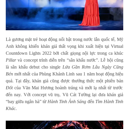
Là gương mặt trẻ hoạt động nổi bật trong nước lẫn quốc tế, Mỹ
Anh không khiến khán giả thất vọng khi xuất hiện tại Virtual
Countdown Lights 2022 bởi chất giọng nội lực trong ca khúc
Pillar
và concept trình diễn trên “sân khấu nước”. Lễ hội cũng
là sân khấu debut cho single
Lửa Gần Rơm Lâu Ngày Cũng
Bén
mới nhất của Phùng Khánh Linh sau 1 năm hoạt động hiệu
quả. Tại đây, khán giả cũng được thưởng thức một phiên bản
Đốt
của Văn Mai Hương hoành tráng và mới lạ nhất từ trước
đến nay. Với concept vũ trụ, Vũ Cát Tường lại đưa khán giả
“bay giữa ngân hà” từ
Hành Tinh Ánh Sáng
đến
Tìm Hành Tinh
Khác
.