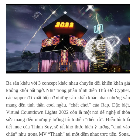
Ba sân khấu với 3 concept khác nhau chuyển đổi khiến khán giả
không khỏi bất ngờ. Như trong phần trình diễn Thủ Đô Cypher,
các rapper đã xuất hiện ở những sân khấu khác nhau nhưng vẫn
mang đến tinh thần cool ngầu, “chất chơi” của Rap. Đặc biệt,
Virtual Countdown Lights 2022 còn là một nơi để nghệ sĩ thỏa
sức mang đến những ý tưởng trình diễn “điên rồ”. Điển hình là
tiết mục của Thịnh Suy, sẽ rất khó thực hiện ý tưởng “chui vào
chăn” như trong MV “Thanh” tại một đêm nhạc trực tiếp. Song,