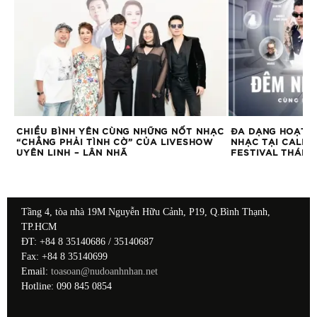
CHIỀU BÌNH YÊN CÙNG NHỮNG NỐT NHẠC
ĐA DẠNG HOẠT Đ
ẠC
“CHẲNG PHẢI TÌNH CỜ” CỦA LIVESHOW
NHẠC TẠI CALIF
UYÊN LINH – LÂN NHÃ
FESTIVAL THÁNG
Tầng 4, tòa nhà 19M Nguyễn Hữu Cảnh, P19, Q.Bình Thạnh,
TP.HCM
ĐT: +84 8 35140686 / 35140687
Fax: +84 8 35140699
Email:
toasoan@nudoanhnhan.net
Hotline: 090 845 0854