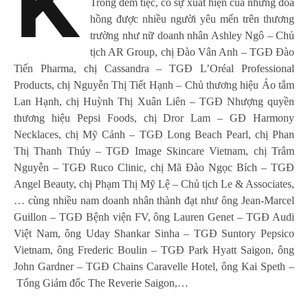
K
Trong đêm tiệc, có sự xuất hiện của những đóa
hồng được nhiều người yêu mến trên thương
trường như nữ doanh nhân Ashley Ngô – Chủ
tịch AR Group, chị Đào Vân Anh – TGĐ Đào
Tiến Pharma, chị Cassandra – TGĐ L’Oréal Professional
Products, chị Nguyễn Thị Tiết Hạnh – Chủ thương hiệu Áo tắm
Lan Hạnh, chị Huỳnh Thị Xuân Liên – TGĐ Nhượng quyền
thương hiệu Pepsi Foods, chị Dror Lam – GĐ Harmony
Necklaces, chị Mỹ Cảnh – TGĐ Long Beach Pearl, chị Phan
Thị Thanh Thúy – TGĐ Image Skincare Vietnam, chị Trâm
Nguyễn – TGĐ Ruco Clinic, chị Mã Đào Ngọc Bích – TGĐ
Angel Beauty, chị Phạm Thị Mỹ Lệ – Chủ tịch Le & Associates,
… cùng nhiều nam doanh nhân thành đạt như ông Jean-Marcel
Guillon – TGĐ Bệnh viện FV, ông Lauren Genet – TGĐ Audi
Việt Nam, ông Uday Shankar Sinha – TGĐ Suntory Pepsico
Vietnam, ông Frederic Boulin – TGĐ Park Hyatt Saigon, ông
John Gardner – TGĐ Chains Caravelle Hotel, ông Kai Speth –
Tổng Giám đốc The Reverie Saigon,…