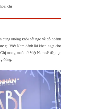
oái chí
n cũng không khỏi bất ngờ về độ hoành
re tại Việt Nam dành lời khen ngợi cho
. Chị mong muốn ở Việt Nam sẽ tiếp tục
ng đồng.