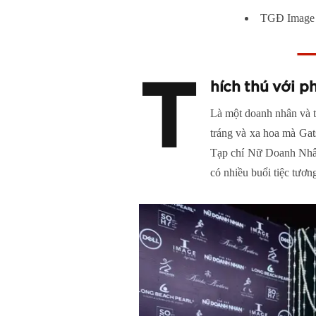
TGĐ Image S
T
hích thú với p
Là một doanh nhân và 
tráng và xa hoa mà Gat
Tạp chí Nữ Doanh Nhân 
có nhiều buổi tiệc tươn