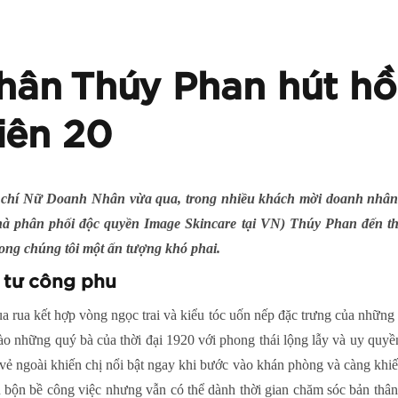
hân Thúy Phan hút hồ
iên 20
p chí Nữ Doanh Nhân vừa qua, trong nhiều khách mời doanh nhân 
phân phối độc quyền Image Skincare tại VN) Thúy Phan đến tha
trong chúng tôi một ấn tượng khó phai.
 tư công phu
ua rua kết hợp vòng ngọc trai và kiểu tóc uốn nếp đặc trưng của nhữ
o những quý bà của thời đại 1920 với phong thái lộng lẫy và uy quyề
 vẻ ngoài khiến chị nổi bật ngay khi bước vào khán phòng và càng khi
bộn bề công việc nhưng vẫn có thể dành thời gian chăm sóc bản thân