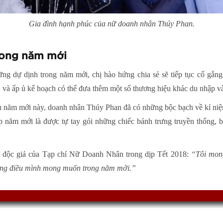
Gia đình hạnh phúc của nữ doanh nhân Thúy Phan.
rong năm mới
ng dự dịnh trong năm mới, chị hào hứng chia sẻ sẽ tiếp tục cố gắng
n và ấp ủ kế hoạch có thể đưa thêm một số thương hiệu khác du nhập v
ầu năm mới này, doanh nhân Thúy Phan đã có những bộc bạch về kỉ niệ
p năm mới là được tự tay gói những chiếc bánh trưng truyền thống, b
n độc giả của Tạp chí Nữ Doanh Nhân trong dịp Tết 2018:
“Tôi mong
hững điều mình mong muốn trong năm mới.”