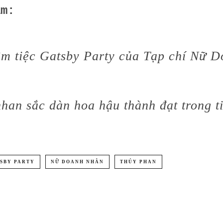
âm:
êm tiệc Gatsby Party của Tạp chí Nữ 
an sắc dàn hoa hậu thành đạt trong t
SBY PARTY
NỮ DOANH NHÂN
THÚY PHAN