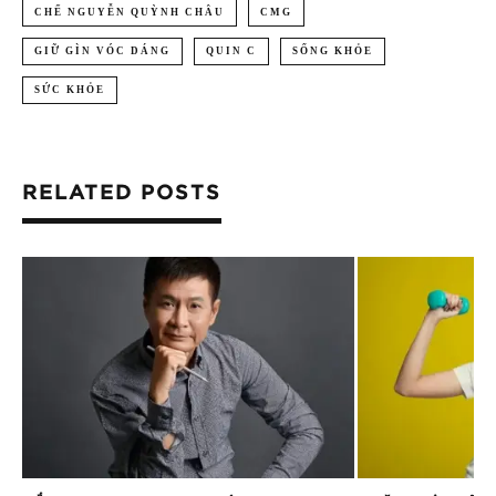
CHẾ NGUYỄN QUỲNH CHÂU
CMG
GIỮ GÌN VÓC DÁNG
QUIN C
SỐNG KHỎE
SỨC KHỎE
RELATED POSTS