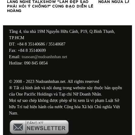
LẮNG NGHE TALKSHOW “LÀM ĐẸP SAO
NGĂN NGỪA LÃO 
PHẢI HỎI Ý CHỒNG?” CÙNG ĐẠO DIỄN LÊ
HOÀNG
Tầng 4, tòa nhà 19M Nguyễn Hữu Cảnh, P19, Q.Bình Thạnh,
TP.HCM
ĐT: +84 8 35140686 / 35140687
Fax: +84 8 35140699
Email:
toasoan@nudoanhnhan.net
Hotline: 090 845 0854
© 2008 - 2023 Nudoanhnhan.net. All rights reserved
® Tất cả hình ảnh và nội dung trong website này thuộc bản quyền
của One Pacific Holdings và Tạp chí Nữ Doanh Nhân.
Mọi sự sao chép không được phép sẽ bị xem là vi phạm Luật Sở
hữu Trí tuệ hiện hành của nước Cộng hòa Xã hội Chủ nghĩa Việt
Nam.