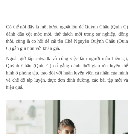
Có thể nói đây là một bước ngoặt lớn để Quỳnh Châu (Quin C)
đánh dấu cột mốc mới, thử thách mới trong sự nghiệp, đồng
thời, cũng là cơ hội để cái tên Chế Nguyễn Quỳnh Châu (Quin
C) gần gũi hơn với khán giả.
Ngoài giờ tập catwalk và công việc làm người mẫu hiện tại,
Quỳnh Châu (Quin C) cố gắng dành thời gian rèn luyện thể
hình ở phòng tập, trao đổi với huấn luyện viên cá nhân của mình
về chế độ tập luyện, thực đơn dinh dưỡng, các bài tập mới và
hiệu quả.