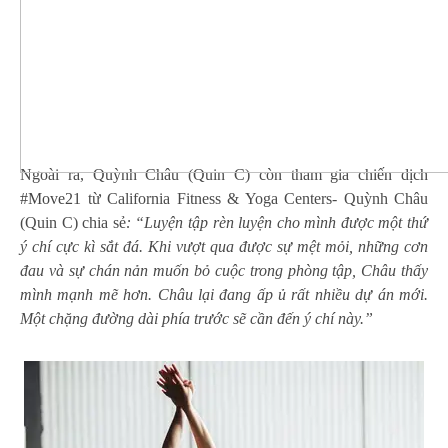
Ngoài ra, Quỳnh Châu (Quin C) còn tham gia
chiến dịch
#Move21
từ California Fitness & Yoga Centers- Quỳnh Châu
(Quin C) chia sẻ
: “Luyện tập rèn luyện cho mình được một thứ
ý chí cực kì sắt đá. Khi vượt qua được sự mệt mỏi, những cơn
đau và sự chán nản muốn bỏ cuộc trong phòng tập, Châu thấy
mình mạnh mẽ hơn. Châu lại đang ấp ủ rất nhiều dự án mới.
Một chặng đường dài phía trước sẽ cần đến ý chí này.”