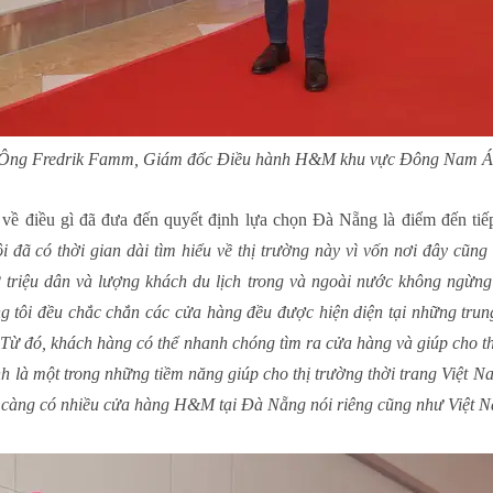
Ông Fredrik Famm, Giám đốc Điều hành H&M khu vực Đông Nam Á
về điều gì đã đưa đến quyết định lựa chọn Đà Nẵng là điểm đến tiếp
 đã có thời gian dài tìm hiểu về thị trường này vì vốn nơi đây cũng
2 triệu dân và lượng khách du lịch trong và ngoài nước không ngừ
ng tôi đều chắc chắn các cửa hàng đều được hiện diện tại những tru
y. Từ đó, khách hàng có thể nhanh chóng tìm ra cửa hàng và giúp cho 
nh là một trong những tiềm năng giúp cho thị trường thời trang Việt 
y càng có nhiều cửa hàng H&M tại Đà Nẵng nói riêng cũng như Việt N