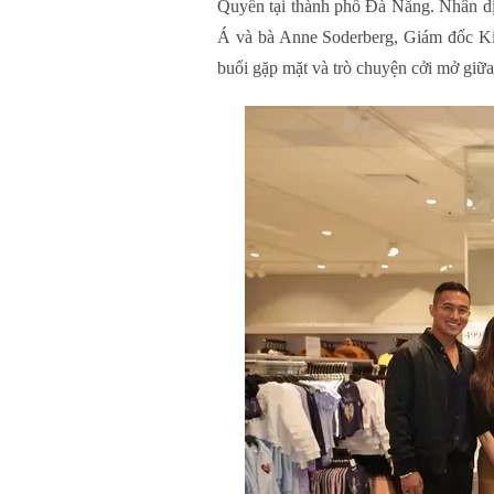
Quyền tại thành phố Đà Nẵng. Nhân d
Á và bà Anne Soderberg, Giám đốc Kin
buổi gặp mặt và trò chuyện cởi mở giữ