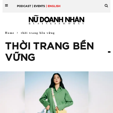
PODCAST
| EVENTS
| ENGLISH
Home
thời trang bền vững
THỜI TRANG BỀN
VỮNG