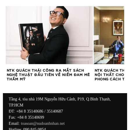
NTK QUÁCH THÁI CÔNG RA MẮT SÁCH
NTK QUÁCH THÁI
NGHỆ THUẬT ĐẦU TIÊN VỀ NIỀM ĐAM MÊ
NỘI THẤT CHO B
THẨM MỸ
PHONG CÁCH TO
Tầng 4, tòa nhà 19M Nguyễn Hữu Cảnh, P19, Q.Bình Thạnh,
TP.HCM
ĐT: +84 8 35140686 / 35140687
Fax: +84 8 35140699
Email:
toasoan@nudoanhnhan.net
Hotline: 090 845 0854