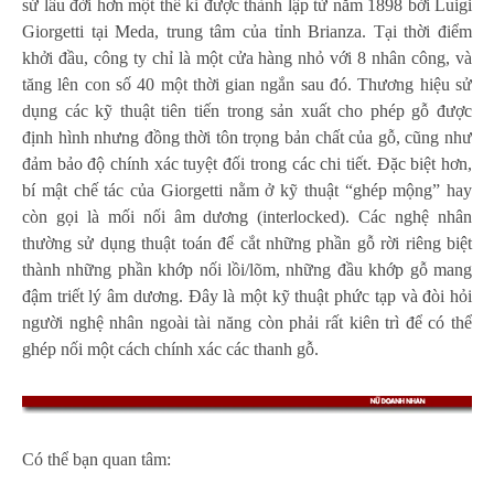
sử lâu đời hơn một thế kỉ được thành lập từ năm 1898 bởi Luigi
Giorgetti tại Meda, trung tâm của tỉnh Brianza. Tại thời điểm
khởi đầu, công ty chỉ là một cửa hàng nhỏ với 8 nhân công, và
tăng lên con số 40 một thời gian ngắn sau đó. Thương hiệu sử
dụng các kỹ thuật tiên tiến trong sản xuất cho phép gỗ được
định hình nhưng đồng thời tôn trọng bản chất của gỗ, cũng như
đảm bảo độ chính xác tuyệt đối trong các chi tiết. Đặc biệt hơn,
bí mật chế tác của Giorgetti nằm ở kỹ thuật “ghép mộng” hay
còn gọi là mối nối âm dương (interlocked). Các nghệ nhân
thường sử dụng thuật toán để cắt những phần gỗ rời riêng biệt
thành những phần khớp nối lồi/lõm, những đầu khớp gỗ mang
đậm triết lý âm dương. Đây là một kỹ thuật phức tạp và đòi hỏi
người nghệ nhân ngoài tài năng còn phải rất kiên trì để có thể
ghép nối một cách chính xác các thanh gỗ.
Có thể bạn quan tâm: