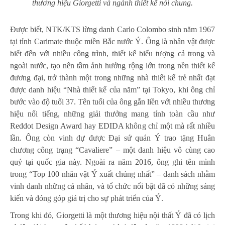
thương hiệu Giorgetti và ngành thiết kế nói chung.
Được biết, NTK/KTS lừng danh Carlo Colombo sinh năm 1967
tại tỉnh Carimate thuộc miền Bắc nước Ý. Ông là nhân vật được
biết đến với nhiều công trình, thiết kế biểu tượng cả trong và
ngoài nước, tạo nên tầm ảnh hưởng rộng lớn trong nền thiết kế
đương đại, trở thành một trong những nhà thiết kế trẻ nhất đạt
được danh hiệu “Nhà thiết kế của năm” tại Tokyo, khi ông chỉ
bước vào độ tuổi 37. Tên tuổi của ông gắn liền với nhiều thương
hiệu nổi tiếng, những giải thưởng mang tính toàn cầu như
Reddot Design Award hay EDIDA không chỉ một mà rất nhiều
lần. Ông còn vinh dự được Đại sứ quán Ý trao tặng Huân
chương công trạng “Cavaliere” – một danh hiệu vô cùng cao
quý tại quốc gia này. Ngoài ra năm 2016, ông ghi tên mình
trong “Top 100 nhân vật Ý xuất chúng nhất” – danh sách nhằm
vinh danh những cá nhân, và tổ chức nổi bật đã có những sáng
kiến và đóng góp giá trị cho sự phát triển của Ý.
Trong khi đó, Giorgetti là một thương hiệu nội thất Ý đã có lịch