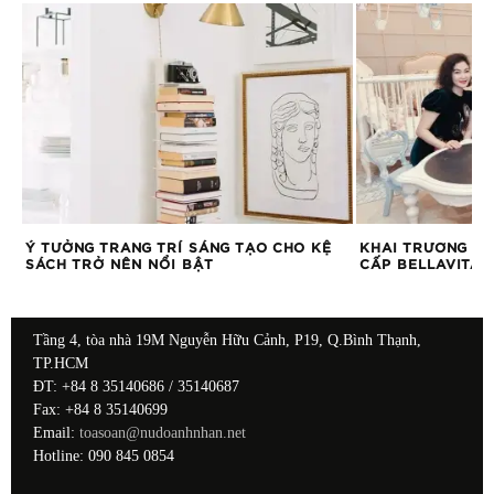
Ý TƯỞNG TRANG TRÍ SÁNG TẠO CHO KỆ
KHAI TRƯƠNG TR
SÁCH TRỞ NÊN NỔI BẬT
CẤP BELLAVITA 
Tầng 4, tòa nhà 19M Nguyễn Hữu Cảnh, P19, Q.Bình Thạnh,
TP.HCM
ĐT: +84 8 35140686 / 35140687
Fax: +84 8 35140699
Email:
toasoan@nudoanhnhan.net
Hotline: 090 845 0854