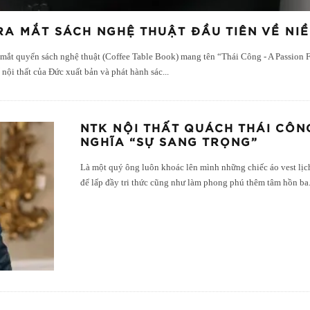
RA MẮT SÁCH NGHỆ THUẬT ĐẦU TIÊN VỀ NI
 mắt quyển sách nghệ thuật (Coffee Table Book) mang tên “Thái Công - A Passion
nội thất của Đức xuất bản và phát hành sác
...
NTK NỘI THẤT QUÁCH THÁI CÔN
NGHĨA “SỰ SANG TRỌNG”
Là một quý ông luôn khoác lên mình những chiếc áo vest lị
để lấp đầy tri thức cũng như làm phong phú thêm tâm hồn ba