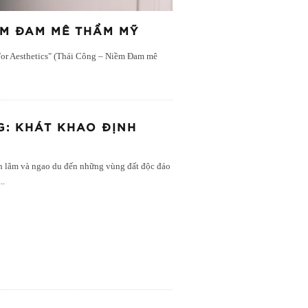
ỀM ĐAM MÊ THẨM MỸ
 For Aesthetics" (Thái Công – Niềm Đam mê
G: KHÁT KHAO ĐỊNH
ch lãm và ngao du đến những vùng đất độc đáo
...