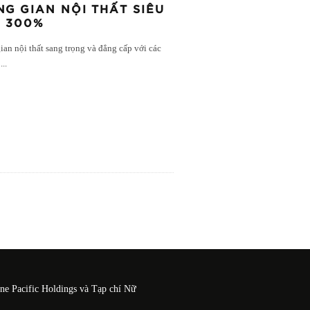
NG GIAN NỘI THẤT SIÊU
N 300%
ian nội thất sang trọng và đẳng cấp với các
ộ
...
One Pacific Holdings và Tạp chí Nữ