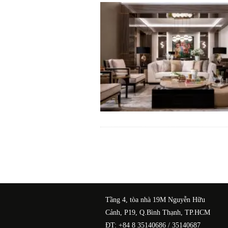
Tầng 4, tòa nhà 19M Nguyễn Hữu
Cảnh, P19, Q.Bình Thạnh, TP.HCM
ĐT: +84 8 35140686 / 35140687