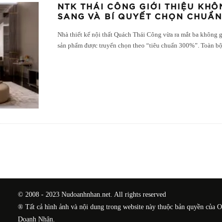
NTK THÁI CÔNG GIỚI THIỆU KHÔ
SANG VÀ BÍ QUYẾT CHỌN CHUẨ
Nhà thiết kế nội thất Quách Thái Công vừa ra mắt ba không g
sản phẩm được truyển chọn theo “tiêu chuẩn 300%”. Toàn b
© 2008 - 2023 Nudoanhnhan.net. All rights reserved
® Tất cả hình ảnh và nội dung trong website này thuộc bản quyền của 
Doanh Nhân.