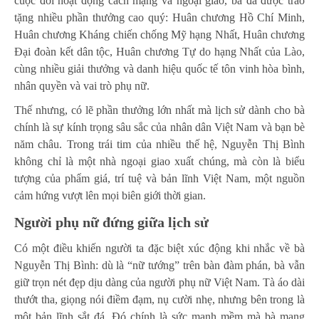
cuộc đời hoạt động cách mạng và ngoại giao, bà đã được trao
tặng nhiều phần thưởng cao quý: Huân chương Hồ Chí Minh,
Huân chương Kháng chiến chống Mỹ hạng Nhất, Huân chương
Đại đoàn kết dân tộc, Huân chương Tự do hạng Nhất của Lào,
cùng nhiều giải thưởng và danh hiệu quốc tế tôn vinh hòa bình,
nhân quyền và vai trò phụ nữ.
Thế nhưng, có lẽ phần thưởng lớn nhất mà lịch sử dành cho bà
chính là sự kính trọng sâu sắc của nhân dân Việt Nam và bạn bè
năm châu. Trong trái tim của nhiều thế hệ, Nguyễn Thị Bình
không chỉ là một nhà ngoại giao xuất chúng, mà còn là biểu
tượng của phẩm giá, trí tuệ và bản lĩnh Việt Nam, một nguồn
cảm hứng vượt lên mọi biên giới thời gian.
Người phụ nữ đứng giữa lịch sử
Có một điều khiến người ta đặc biệt xúc động khi nhắc về bà
Nguyễn Thị Bình: dù là “nữ tướng” trên bàn đàm phán, bà vẫn
giữ trọn nét đẹp dịu dàng của người phụ nữ Việt Nam. Tà áo dài
thướt tha, giọng nói điềm đạm, nụ cười nhẹ, nhưng bên trong là
một bản lĩnh sắt đá. Đó chính là sức mạnh mềm mà bà mang