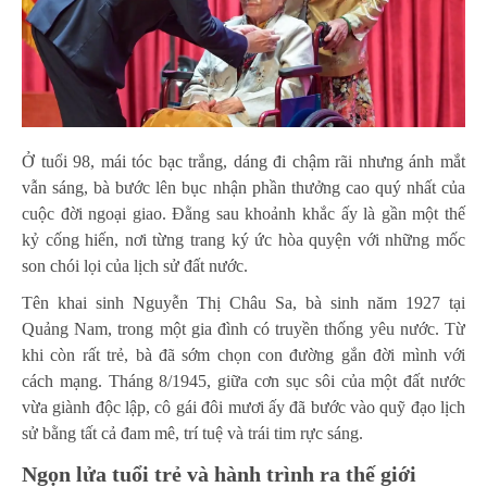
Ở tuổi 98, mái tóc bạc trắng, dáng đi chậm rãi nhưng ánh mắt
vẫn sáng, bà bước lên bục nhận phần thưởng cao quý nhất của
cuộc đời ngoại giao. Đằng sau khoảnh khắc ấy là gần một thế
kỷ cống hiến, nơi từng trang ký ức hòa quyện với những mốc
son chói lọi của lịch sử đất nước.
Tên khai sinh Nguyễn Thị Châu Sa, bà sinh năm 1927 tại
Quảng Nam, trong một gia đình có truyền thống yêu nước. Từ
khi còn rất trẻ, bà đã sớm chọn con đường gắn đời mình với
cách mạng. Tháng 8/1945, giữa cơn sục sôi của một đất nước
vừa giành độc lập, cô gái đôi mươi ấy đã bước vào quỹ đạo lịch
sử bằng tất cả đam mê, trí tuệ và trái tim rực sáng.
Ngọn lửa tuổi trẻ và hành trình ra thế giới