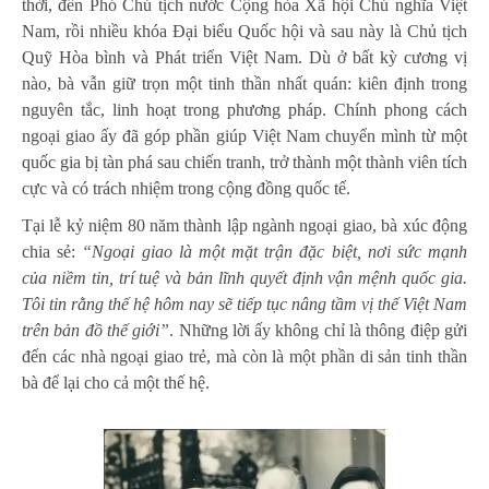
thời, đến Phó Chủ tịch nước Cộng hòa Xã hội Chủ nghĩa Việt
Nam, rồi nhiều khóa Đại biểu Quốc hội và sau này là Chủ tịch
Quỹ Hòa bình và Phát triển Việt Nam. Dù ở bất kỳ cương vị
nào, bà vẫn giữ trọn một tinh thần nhất quán: kiên định trong
nguyên tắc, linh hoạt trong phương pháp. Chính phong cách
ngoại giao ấy đã góp phần giúp Việt Nam chuyển mình từ một
quốc gia bị tàn phá sau chiến tranh, trở thành một thành viên tích
cực và có trách nhiệm trong cộng đồng quốc tế.
Tại lễ kỷ niệm 80 năm thành lập ngành ngoại giao, bà xúc động
chia sẻ:
“Ngoại giao là một mặt trận đặc biệt, nơi sức mạnh
của niềm tin, trí tuệ và bản lĩnh quyết định vận mệnh quốc gia.
Tôi tin rằng thế hệ hôm nay sẽ tiếp tục nâng tầm vị thế Việt Nam
trên bản đồ thế giới”
. Những lời ấy không chỉ là thông điệp gửi
đến các nhà ngoại giao trẻ, mà còn là một phần di sản tinh thần
bà để lại cho cả một thế hệ.