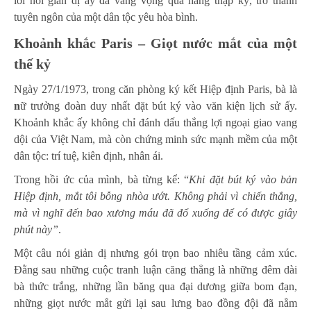
lời nói giản dị ấy đã vang vọng qua hàng thập kỷ, trở thành
tuyên ngôn của một dân tộc yêu hòa bình.
Khoảnh khắc Paris – Giọt nước mắt của một
thế kỷ
Ngày 27/1/1973, trong căn phòng ký kết Hiệp định Paris, bà là
n
ữ trưởng đoàn duy nhất đặt bút ký vào văn kiện lịch sử ấy.
Khoảnh khắc ấy không chỉ đánh dấu thắng lợi ngoại giao vang
dội của Việt Nam, mà còn chứng minh sức mạnh mềm của một
dân tộc: trí tuệ, kiên định, nhân ái.
Trong hồi ức của mình, bà từng kể: “
Khi đặt bút ký vào bản
Hiệp định, mắt tôi bỗng nhòa ướt. Không phải vì chiến thắng,
mà vì nghĩ đến bao xương máu đã đổ xuống để có được giây
phút này”
.
Một câu nói giản dị nhưng gói trọn bao nhiêu tầng cảm xúc.
Đằng sau những cuộc tranh luận căng thẳng là những đêm dài
bà thức trắng, những lần băng qua đại dương giữa bom đạn,
những giọt nước mắt gửi lại sau lưng bao đồng đội đã nằm