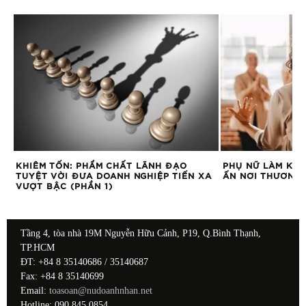
KHIÊM TỐN: PHẨM CHẤT LÃNH ĐẠO
PHỤ NỮ LÀM KIN
TUYỆT VỜI ĐƯA DOANH NGHIỆP TIẾN XA
ẤN NƠI THƯƠNG
VƯỢT BẬC (PHẦN 1)
Tầng 4, tòa nhà 19M Nguyễn Hữu Cảnh, P19, Q.Bình Thạnh,
TP.HCM
ĐT: +84 8 35140686 / 35140687
Fax: +84 8 35140699
Email:
toasoan@nudoanhnhan.net
Hotline: 090 845 0854