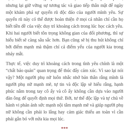
nhưng lại giữ vững sự tương tác và giao tiếp thân mật để ngày
một khám phá sự quyến rũ độc đáo của người mình yêu. Sự
quyến rũ này có thể được hoàn thiện ở mọi cá nhân chỉ cần họ
biết tiền đề của việc duy trì khoảng cách trong lúc học cách yêu.
Khi hai người biết tôn trọng không gian của đối phương, thì sự
hiểu biết sẽ càng sâu sắc hơn. Bạn cũng sẽ bị thu hút không chỉ
bởi điểm mạnh mà thậm chí cả điểm yếu của người kia trong
nháy mắt.
Thực tế, việc duy trì khoảng cách trong tình yêu chính là một
“chất bảo quản” quan trọng để thúc đẩy cảm xúc. Vì sao lại nói
vậy? Một người phụ nữ luôn nhắc nhở bản thân rằng mình là
người phụ nữ mạnh mẽ, tự tin và độc lập sẽ hiểu rằng, hạnh
phúc nằm trong tay cô ấy và cô ấy không cần dựa vào người
đàn ông để quyết định mọi thứ. Bởi, tư thế độc lập và tự chủ về
hành vi phản ánh sức mạnh nội tâm mạnh mẽ và giúp người phụ
nữ không cần phải lo lắng hay cảm giác thiếu an toàn vì cần
phải gắn bó với nửa kia mọi lúc.
***