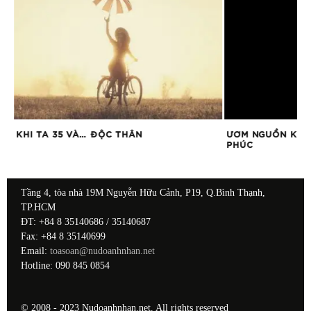
KHI TA 35 VÀ… ĐỘC THÂN
ƯƠM NGUỒN KIÊN
PHÚC
Tầng 4, tòa nhà 19M Nguyễn Hữu Cảnh, P19, Q.Bình Thạnh,
TP.HCM
ĐT: +84 8 35140686 / 35140687
Fax: +84 8 35140699
Email:
toasoan@nudoanhnhan.net
Hotline: 090 845 0854
© 2008 - 2023 Nudoanhnhan.net. All rights reserved