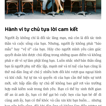
Hành vi tự chủ tựa lời cam kết
Người ấy không chỉ là đối tác lãng mạn, mà còn là đối tác tinh
thần và cuộc sống của bạn. Nhưng, người ấy không phải “bảo
mẫu” hay “vệ sĩ” của bạn. Hãy cho người mình yêu cảm giác
quyết đoán khi được chủ động trong những quan điểm và không
phải e dè vì sợ làm phật lòng bạn. Luôn nhắc nhở bản thân rằng
bạn là người phụ nữ độc lập, mạnh mẽ và trí tuệ của bạn cũng là
thứ mà đàn ông sẽ chú ý nhiều hơn đôi khi vượt qua ngoại hình
và khí chất. Sự tự tin và quyến rũ của bạn cần thể hiện sự tươi
mới, sức hấp dẫn đầy tự chủ để không bao giờ rơi vào trường
hợp mất kiểm soát trong tình yêu. Bạn có thể hy sinh thời gian
để an ủi anh ấy, bạn có thể gạt bỏ cuộc hẹn của bạn bè để đi
cùng anh ấy, bạn có thể khóc và cầu xin khi bạn buồn… nhưng
bạn nên hiểu rằng, đôi khi đàn ông sẽ không làm điều tương tự