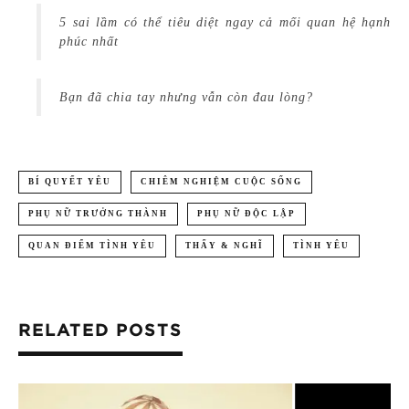
5 sai lầm có thể tiêu diệt ngay cả mối quan hệ hạnh
phúc nhất
Bạn đã chia tay nhưng vẫn còn đau lòng?
BÍ QUYẾT YÊU
CHIÊM NGHIỆM CUỘC SỐNG
PHỤ NỮ TRƯỞNG THÀNH
PHỤ NỮ ĐỘC LẬP
QUAN ĐIỂM TÌNH YÊU
THẤY & NGHĨ
TÌNH YÊU
RELATED POSTS