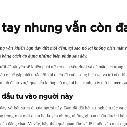
 tay nhưng vẫn còn đ
g vẫn khiến bạn day dứt mỗi đêm, tại sao nó lại không biến mất v
ân bằng cách áp dụng những biện pháp sau đây.
ời đã rất yêu sẽ khiến phái nữ trở nên yếu đuối và dễ mắc kẹt trong tâ
ẽ có thể gặp nhiều rắc rối khi quên đi cuộc sống hiện tại và trở nên 
úc mình để tự vượt qua nếu không có một ai bên cạnh, hãy thử ba mẹo sa
i đầu tư vào người này
ị dày vò bởi sự ra đi của người này. Bạn đã đặt hết sự nghiêm túc và
ớng trong một mối quan hệ là yêu nhưng những gì bạn nhận được không
 toàn đắng chát. Vì vậy, hãy thôi quá quan tâm và lệ thuộc vào một n