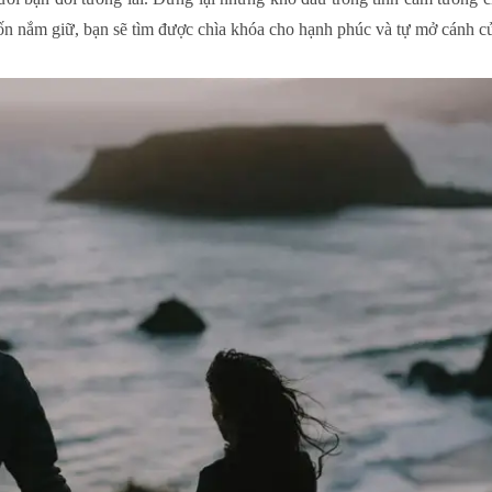
n nắm giữ, bạn sẽ tìm được chìa khóa cho hạnh phúc và tự mở cánh c