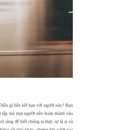
iều gì liên kết bạn với người này? Bạn
i tập mà mọi người nên hoàn thành vào
õ ràng để biết chúng ta thực sự là ai và
chừng rất khó khăn, nhưng khi vượt qua