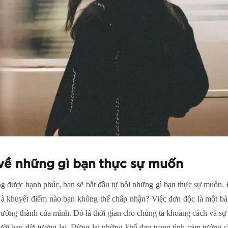
 về những gì bạn thực sự muốn
g được hạnh phúc, bạn sẽ bắt đầu tự hỏi những gì bạn thực sự muốn. Đ
Và khuyết điểm nào bạn không thể chấp nhận? Việc đơn độc là một bà
ưởng thành của mình. Đó là thời gian cho chúng ta khoảng cách và sự r
ời bạn đời tương lai. Dừng lại những khổ đau trong tình cảm tưởng 