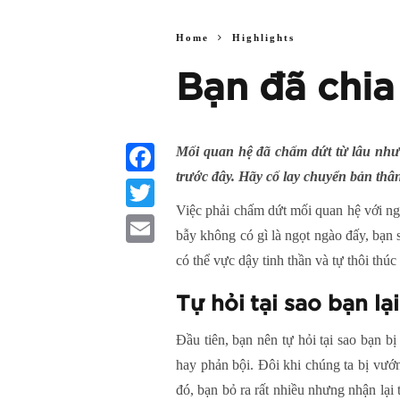
Home
Highlights
Bạn đã chia
Mối quan hệ đã chấm dứt từ lâu nhưn
trước đây. Hãy cố lay chuyển bản th
Facebook
Việc phải chấm dứt mối quan hệ với ngư
Twitter
bẫy không có gì là ngọt ngào đấy, bạn s
Email
có thể vực dậy tinh thần và tự thôi th
Tự hỏi tại sao bạn lạ
Đầu tiên, bạn nên tự hỏi tại sao bạn b
hay phản bội. Đôi khi chúng ta bị vư
đó, bạn bỏ ra rất nhiều nhưng nhận lại