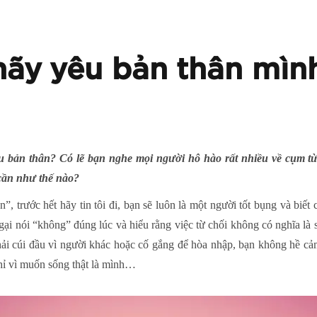
hãy yêu bản thân mìn
êu bản thân? Có lẽ bạn nghe mọi người hô hào rất nhiều về cụm t
 cần như thế nào?
, trước hết hãy tin tôi đi, bạn sẽ luôn là một người tốt bụng và biết 
ại nói “không” đúng lúc và hiểu rằng việc từ chối không có nghĩa là
ải cúi đầu vì người khác hoặc cố gắng để hòa nhập, bạn không hề cảm
hỉ vì muốn sống thật là mình…