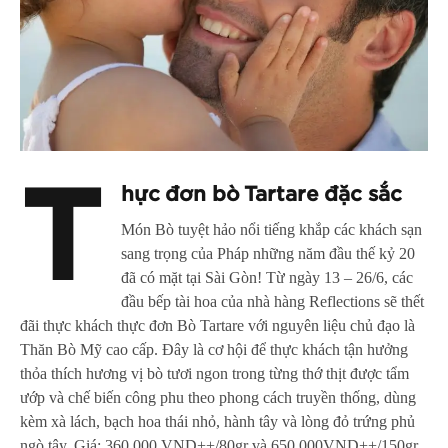
T
hực đơn bò Tartare đặc sắc
Món Bò tuyệt hảo nổi tiếng khắp các khách sạn
sang trọng của Pháp những năm đầu thế kỷ 20
đã có mặt tại Sài Gòn! Từ ngày 13 – 26/6, các
đầu bếp tài hoa của nhà hàng Reflections sẽ thết
đãi thực khách thực đơn Bò Tartare với nguyên liệu chủ đạo là
Thăn Bò Mỹ cao cấp. Đây là cơ hội để thực khách tận hưởng
thỏa thích hương vị bò tươi ngon trong từng thớ thịt được tẩm
ướp và chế biến công phu theo phong cách truyền thống, dùng
kèm xà lách, bạch hoa thái nhỏ, hành tây và lòng đỏ trứng phủ
ngò tây. Giá: 360.000 VND++/80gr và 650.000VND++/150gr.