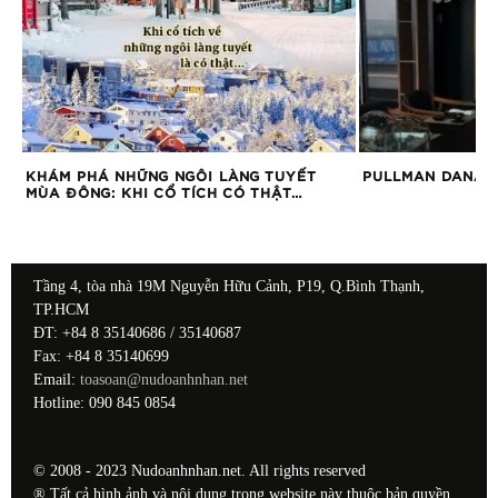
ỚI
KHÁM PHÁ NHỮNG NGÔI LÀNG TUYẾT
PULLMAN DANAN
MÙA ĐÔNG: KHI CỔ TÍCH CÓ THẬT…
Tầng 4, tòa nhà 19M Nguyễn Hữu Cảnh, P19, Q.Bình Thạnh,
TP.HCM
ĐT: +84 8 35140686 / 35140687
Fax: +84 8 35140699
Email:
toasoan@nudoanhnhan.net
Hotline: 090 845 0854
© 2008 - 2023 Nudoanhnhan.net. All rights reserved
® Tất cả hình ảnh và nội dung trong website này thuộc bản quyền