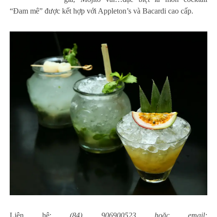
“Đam mê” được kết hợp với Appleton’s và Bacardi cao cấp.
Liên hệ:
(84) 906900523 hoặc email: