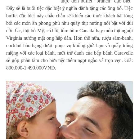
thực đơn buffet “brunch” đặc biệt.
Đây sẽ là buổi tiệc đặc biệt ý nghĩa dành tặng các ông bố. Tiệc
buffet đặc biệt này chắc chắn sẽ khiến các thực khách hài lòng
bởi các món ăn phong phú như quầy thịt nướng nổi bật với đùi
cừu Úc, thịt bò Mỹ, cá hồi, tôm hùm Canada hay món thịt nguội
Virginia nướng mật ong hấp dẫn. Hơn thế nữa, rượu sâm-banh,
cocktail hảo hạng được phục vụ không giới hạn và quầy tráng
miệng với các loại bánh, mứt trứ danh của bếp bánh Caravelle
sẽ góp phần làm cho bữa tiệc thêm ngọt ngào và trọn vẹn. Giá:
890.000-1.490.000VNĐ.