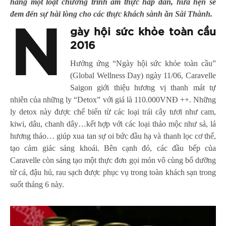
hàng một loạt chương trình ẩm thực hấp dẫn, hứa hẹn sẽ
đem đến sự hài lòng cho các thực khách sành ăn Sài Thành.
N
gày hội sức khỏe toàn cầu
2016
Hưởng ứng “Ngày hội sức khỏe toàn cầu”
(Global Wellness Day) ngày 11/06, Caravelle
Saigon giới thiệu hương vị thanh mát tự
nhiên của những ly “Detox” với giá là 110.000VNĐ ++. Những
ly detox này được chế biến từ các loại trái cây tươi như cam,
kiwi, dâu, chanh dây…kết hợp với các loại thảo mộc như sả, lá
hương thảo… giúp xua tan sự oi bức đầu hạ và thanh lọc cơ thể,
tạo cảm giác sảng khoái. Bên cạnh đó, các đầu bếp của
Caravelle còn sáng tạo một thực đơn gọi món vô cùng bổ dưỡng
từ cá, đậu hủ, rau sạch được phục vụ trong toàn khách sạn trong
suốt tháng 6 này.