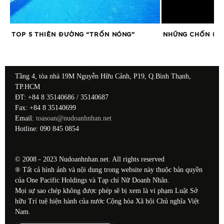
TOP 5 THIÊN ĐƯỜNG “TRỐN NÓNG”
NHỮNG CHỐN ĐỊA
Tầng 4, tòa nhà 19M Nguyễn Hữu Cảnh, P19, Q.Bình Thạnh,
TP.HCM
ĐT: +84 8 35140686 / 35140687
Fax: +84 8 35140699
Email:
toasoan@nudoanhnhan.net
Hotline: 090 845 0854
© 2008 - 2023 Nudoanhnhan.net. All rights reserved
® Tất cả hình ảnh và nội dung trong website này thuộc bản quyền
của One Pacific Holdings và Tạp chí Nữ Doanh Nhân.
Mọi sự sao chép không được phép sẽ bị xem là vi phạm Luật Sở
hữu Trí tuệ hiện hành của nước Cộng hòa Xã hội Chủ nghĩa Việt
Nam.