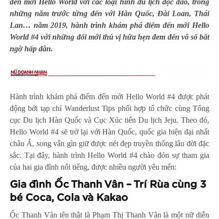
đến mới Hello World với các loại hình du lịch độc đáo, trong
những năm trước từng đến với Hàn Quốc, Đài Loan, Thái
Lan… năm 2019, hành trình khám phá điểm đến mới Hello
World #4 với những đổi mới thú vị hứa hẹn đem đến vô số bất
ngờ hấp dẫn.
Hành trình khám phá điểm đến mới Hello World #4 được phát
động bởi tạp chí Wanderlust Tips phối hợp tổ chức cùng Tổng
cục Du lịch Hàn Quốc và Cục Xúc tiến Du lịch Jeju. Theo đó,
Hello World #4 sẽ trở lại với Hàn Quốc, quốc gia hiện đại nhất
châu Á, song vẫn gìn giữ được nét đẹp truyền thống lâu đời đặc
sắc. Tại đây, hành trình Hello World #4 chào đón sự tham gia
của hai gia đình nổi tiếng, được nhiều người yêu mến:
Gia đình Ốc Thanh Vân – Trí Rùa cùng 3
bé Coca, Cola và Kakao
Ốc Thanh Vân tên thật là Phạm Thị Thanh Vân là một nữ diễn