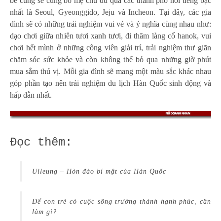
bé cũng sẽ cùng bố mẹ chu du qua các thành phố nổi tiếng bậc
nhất là Seoul, Gyeonggido, Jeju và Incheon. Tại đây, các gia
đình sẽ có những trải nghiệm vui vẻ và ý nghĩa cùng nhau như:
dạo chơi giữa nhiên tươi xanh tươi, đi thăm làng cổ hanok, vui
chơi hết mình ở những công viên giải trí, trải nghiệm thư giãn
chăm sóc sức khỏe và còn không thể bỏ qua những giờ phút
mua sắm thú vị. Mỗi gia đình sẽ mang một màu sắc khác nhau
góp phần tạo nên trải nghiệm du lịch Hàn Quốc sinh động và
hấp dẫn nhất.
Đọc thêm:
Ulleung – Hòn đảo bí mật của Hàn Quốc
Để con trẻ có cuộc sống trưởng thành hạnh phúc, cần
làm gì?