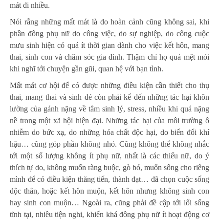
mát đi nhiều.
Nói rằng những mất mát là do hoàn cảnh cũng không sai, khi
phần đông phụ nữ do công việc, do sự nghiệp, do công cuộc
mưu sinh hiện có quá ít thời gian dành cho việc kết hôn, mang
thai, sinh con và chăm sóc gia đình. Thậm chí họ quá mệt mỏi
khi nghĩ tới chuyện gần gũi, quan hệ với bạn tình.
Mất mát cơ hội để có được những điều kiện cần thiết cho thụ
thai, mang thai và sinh đẻ còn phải kể đến những tác hại khôn
lường của gánh nặng về tâm sinh lý, stress, nhiều khi quá nặng
nề trong một xã hội hiện đại. Những tác hại của môi trường ô
nhiễm do bức xạ, do những hóa chất độc hại, do biến đổi khí
hậu… cũng góp phần không nhỏ. Cũng không thể không nhắc
tới một số lượng không ít phụ nữ, nhất là các thiếu nữ, do ý
thích tự do, không muốn ràng buộc, gò bó, muốn sống cho riêng
mình để có điều kiện thăng tiến, thành đạt… đã chọn cuộc sống
độc thân, hoặc kết hôn muộn, kết hôn nhưng không sinh con
hay sinh con muộn… Ngoài ra, cũng phải đề cập tới lối sống
tĩnh tại, nhiều tiện nghi, khiến khá đông phụ nữ ít hoạt động cơ