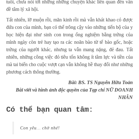
tuổi, chưa nói tới những những chuyện khác liên quan đến vấn
đề tâm lý xã hội.
Tất nhiên, lỡ muộn rồi, mãn kinh rồi mà vẫn khát khao có được
đứa con của mình, bạn có thể trông cậy vào những tiến bộ của y
học hiện đại như sinh con trong ống nghiệm bằng trứng của
mình ngày còn trẻ hay tạo ra các noãn bào từ tế bào gốc, hoặc
trứng của người khác, nhưng ta vẫn mang nặng, đẻ đau. Tất
nhiên, những công việc đó tiêu tốn không ít tâm lực và tiền của
mà tai biến cho cuộc vượt cạn vẫn không hề thay đổi như những
phương cách thông thường.
Bài: BS. TS Nguyễn Hữu Toản
Bài viết và hình ảnh độc quyền của Tạp chí NỮ DOANH
NHÂN
Có thể bạn quan tâm:
Con yêu… chờ nhé!