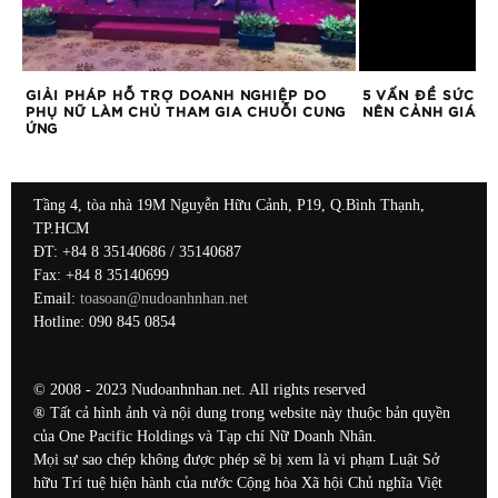
NG
GIẢI PHÁP HỖ TRỢ DOANH NGHIỆP DO
5 VẤN ĐỀ SỨC K
PHỤ NỮ LÀM CHỦ THAM GIA CHUỖI CUNG
NÊN CẢNH GIÁC
ỨNG
Tầng 4, tòa nhà 19M Nguyễn Hữu Cảnh, P19, Q.Bình Thạnh,
TP.HCM
ĐT: +84 8 35140686 / 35140687
Fax: +84 8 35140699
Email:
toasoan@nudoanhnhan.net
Hotline: 090 845 0854
© 2008 - 2023 Nudoanhnhan.net. All rights reserved
® Tất cả hình ảnh và nội dung trong website này thuộc bản quyền
của One Pacific Holdings và Tạp chí Nữ Doanh Nhân.
Mọi sự sao chép không được phép sẽ bị xem là vi phạm Luật Sở
hữu Trí tuệ hiện hành của nước Cộng hòa Xã hội Chủ nghĩa Việt