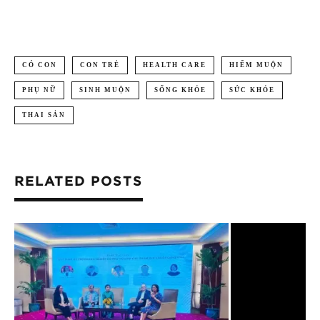
CÓ CON
CON TRẺ
HEALTH CARE
HIẾM MUỘN
PHỤ NỮ
SINH MUỘN
SỐNG KHỎE
SỨC KHỎE
THAI SẢN
RELATED POSTS