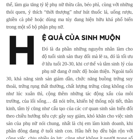
thể, làm gia tăng tỷ lệ phụ nữ thừa cân, béo phì, cùng với những
thói quen, ý thích “thời thượng” như hút thuốc lá, uống rượu,
ghiền cà phê hoặc dùng ma túy đang hiện hữu khá phổ biến
trong một số bộ phận phụ nữ.
H
Ệ QUẢ CỦA SINH MUỘN
Đó là đa phần những nguyên nhân làm cho
độ tuổi sinh sản thay đổi mà lẽ ra, đó là tối ưu
ở lứa tuổi 20-30, khi cơ thể và tâm sinh lý của
phụ nữ đang ở mức độ hoàn thiện. Ngoài tuổi
30, khả năng sinh sản giảm dần, chức năng buồng trứng suy
thoái, trứng rụng thất thường, chất lượng trứng cũng không còn
như lúc xuân thì, cộng thêm những tác động xấu của môi
trường, của lối sống… đã nói trên, khiến hệ thống nội tiết, thần
kinh, tâm lý cũng như cấu tạo của các cơ quan sinh sản biến đổi
theo chiều hướng tiêu cực gây suy giảm, khó khăn cho việc sinh
sản của phụ nữ nói chung, nhất là chị em làm kinh doanh, khi
phần đông đang ở tuổi sinh con. Hầu hết họ đều bận rộn với
công việc, chịu nhiều áp lực, cũng như không ít người trong số