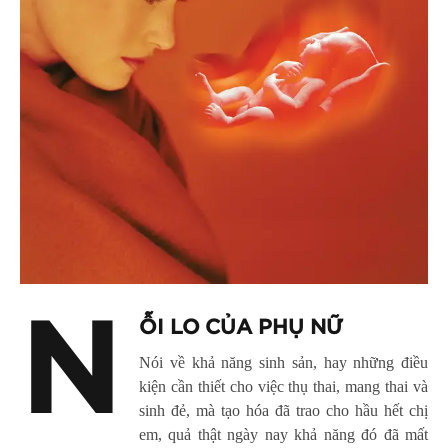
N
ỖI LO CỦA PHỤ NỮ
Nói về khả năng sinh sản, hay những điều
kiện cần thiết cho việc thụ thai, mang thai và
sinh đẻ, mà tạo hóa đã trao cho hầu hết chị
em, quả thật ngày nay khả năng đó đã mất