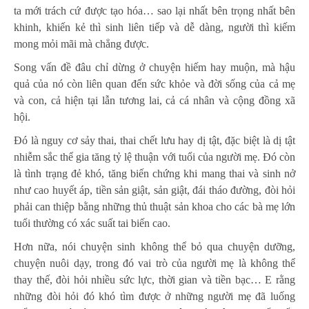
ta mới trách cứ được tạo hóa… sao lại nhất bên trọng nhất bên
khinh, khiến kẻ thì sinh liên tiếp và dễ dàng, người thì kiếm
mong mỏi mãi mà chẳng được.
Song vấn đề đâu chỉ dừng ở chuyện hiếm hay muộn, mà hậu
quả của nó còn liên quan đến sức khỏe và đời sống của cả mẹ
và con, cả hiện tại lẫn tương lai, cả cá nhân và cộng đồng xã
hội.
Đó là nguy cơ sảy thai, thai chết lưu hay dị tật, đặc biệt là dị tật
nhiễm sắc thể gia tăng tỷ lệ thuận với tuổi của người mẹ. Đó còn
là tình trạng đẻ khó, tăng biến chứng khi mang thai và sinh nở
như cao huyết áp, tiền sản giật, sản giật, đái tháo đường, đòi hỏi
phải can thiệp bằng những thủ thuật sản khoa cho các bà mẹ lớn
tuổi thường có xác suất tai biến cao.
Hơn nữa, nói chuyện sinh không thể bỏ qua chuyện dưỡng,
chuyện nuôi dạy, trong đó vai trò của người mẹ là không thể
thay thế, đòi hỏi nhiều sức lực, thời gian và tiền bạc… E rằng
những đòi hỏi đó khó tìm được ở những người mẹ đã luống