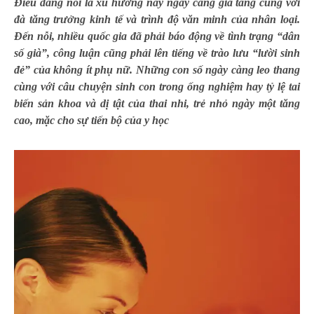
Điều đáng nói là xu hướng này ngày càng gia tăng cùng với
đà tăng trưởng kinh tế và trình độ văn minh của nhân loại.
Đến nỗi, nhiều quốc gia đã phải báo động về tình trạng “dân
số già”, công luận cũng phải lên tiếng về trào lưu “lười sinh
đẻ” của không ít phụ nữ. Những con số ngày càng leo thang
cùng với câu chuyện sinh con trong ống nghiệm hay tỷ lệ tai
biến sản khoa và dị tật của thai nhi, trẻ nhỏ ngày một tăng
cao, mặc cho sự tiến bộ của y học