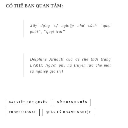
CÓ THỂ BẠN QUAN TÂM:
Xây dựng sự nghiệp như cách “quẹt
phải”, “quẹt trái”
Delphine Arnault của đế chế thời trang
LVMH: Người phụ nữ truyền lửa cho một
sự nghiệp giá trị!
BÀI VIẾT ĐỘC QUYỀN
NỮ DOANH NHÂN
PROFESSIONAL
QUẢN LÝ DOANH NGHIỆP