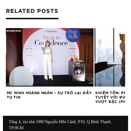
RELATED POSTS
MC NINH HOÀNG NGÂN – SỰ TRỞ LẠI ĐẦY
KHIÊM TỐN: PHẨ
TỰ TIN
TUYỆT VỜI ĐƯA 
VƯỢT BẬC (PHẦN
Tầng 4, tòa nhà 19M Nguyễn Hữu Cảnh, P19, Q.Bình Thạnh,
TP.HCM