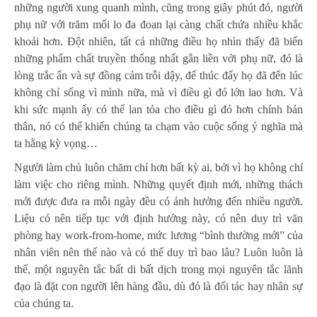
những người xung quanh mình, cũng trong giây phút đó, người
phụ nữ với trăm mối lo đa đoan lại càng chất chứa nhiều khắc
khoải hơn. Đột nhiên, tất cả những điều họ nhìn thấy đã biến
những phẩm chất truyền thống nhất gắn liền với phụ nữ, đó là
lòng trắc ẩn và sự đồng cảm trỗi dậy, để thúc đẩy họ đã đến lúc
không chỉ sống vì mình nữa, mà vì điều gì đó lớn lao hơn. Và
khi sức mạnh ấy có thể lan tỏa cho điều gì đó hơn chính bản
thân, nó có thể khiến chúng ta chạm vào cuộc sống ý nghĩa mà
ta hằng kỳ vọng…
Người làm chủ luôn chăm chỉ hơn bất kỳ ai, bởi vì họ không chỉ
làm việc cho riêng mình. Những quyết định mới, những thách
mới được đưa ra mỗi ngày đều có ảnh hưởng đến nhiều người.
Liệu có nên tiếp tục với định hướng này, có nên duy trì văn
phòng hay work-from-home, mức lương “bình thường mới” của
nhân viên nên thế nào và có thể duy trì bao lâu? Luôn luôn là
thế, một nguyên tắc bất di bất dịch trong mọi nguyên tắc lãnh
đạo là đặt con người lên hàng đầu, dù đó là đối tác hay nhân sự
của chúng ta.