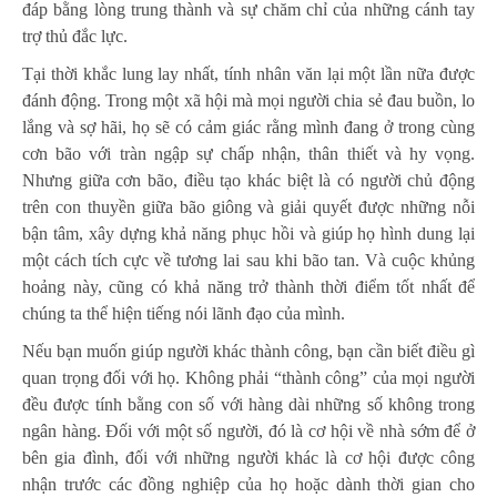
đáp bằng lòng trung thành và sự chăm chỉ của những cánh tay
trợ thủ đắc lực.
Tại thời khắc lung lay nhất, tính nhân văn lại một lần nữa được
đánh động. Trong một xã hội mà mọi người chia sẻ đau buồn, lo
lắng và sợ hãi, họ sẽ có cảm giác rằng mình đang ở trong cùng
cơn bão với tràn ngập sự chấp nhận, thân thiết và hy vọng.
Nhưng giữa cơn bão, điều tạo khác biệt là có người chủ động
trên con thuyền giữa bão giông và giải quyết được những nỗi
bận tâm, xây dựng khả năng phục hồi và giúp họ hình dung lại
một cách tích cực về tương lai sau khi bão tan. Và cuộc khủng
hoảng này, cũng có khả năng trở thành thời điểm tốt nhất để
chúng ta thể hiện tiếng nói lãnh đạo của mình.
Nếu bạn muốn giúp người khác thành công, bạn cần biết điều gì
quan trọng đối với họ. Không phải “thành công” của mọi người
đều được tính bằng con số với hàng dài những số không trong
ngân hàng. Đối với một số người, đó là cơ hội về nhà sớm để ở
bên gia đình, đối với những người khác là cơ hội được công
nhận trước các đồng nghiệp của họ hoặc dành thời gian cho