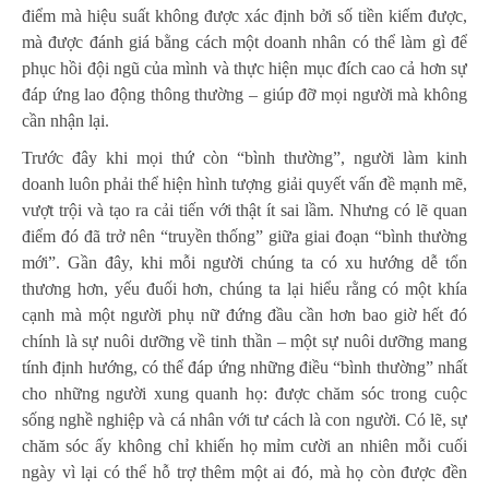
điểm mà hiệu suất không được xác định bởi số tiền kiếm được,
mà được đánh giá bằng cách một doanh nhân có thể làm gì để
phục hồi đội ngũ của mình và thực hiện mục đích cao cả hơn sự
đáp ứng lao động thông thường – giúp đỡ mọi người mà không
cần nhận lại.
Trước đây khi mọi thứ còn “bình thường”, người làm kinh
doanh luôn phải thể hiện hình tượng giải quyết vấn đề mạnh mẽ,
vượt trội và tạo ra cải tiến với thật ít sai lầm. Nhưng có lẽ quan
điểm đó đã trở nên “truyền thống” giữa giai đoạn “bình thường
mới”. Gần đây, khi mỗi người chúng ta có xu hướng dễ tổn
thương hơn, yếu đuối hơn, chúng ta lại hiểu rằng có một khía
cạnh mà một người phụ nữ đứng đầu cần hơn bao giờ hết đó
chính là sự nuôi dưỡng về tinh thần – một sự nuôi dưỡng mang
tính định hướng, có thể đáp ứng những điều “bình thường” nhất
cho những người xung quanh họ: được chăm sóc trong cuộc
sống nghề nghiệp và cá nhân với tư cách là con người. Có lẽ, sự
chăm sóc ấy không chỉ khiến họ mỉm cười an nhiên mỗi cuối
ngày vì lại có thể hỗ trợ thêm một ai đó, mà họ còn được đền