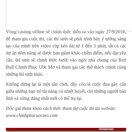
Vòng casting offline sẽ chính thức diễn ra vào ngày 27/9/2018,
để tham gia cuộc thi, các thí sinh sẽ phải trình bày ý tưởng sáng
tạo của mình trên video clip kéo dài từ 1 đến 3 phút, tất cả các
dự án tiềm năng sẽ được ban giám khảo chấm điểm, nếu đạt yêu
cầu, thí sinh sẽ chính thức bước vào ngôi nhà chung của Red
Bull Chinh Phục Ước Mơ và tham gia các thử thách chính cùng
những thí sinh khác.
Không dừng lại là một sân chơi, đây còn là cuộc đua gây cấn
giữa những bạn trẻ tài năng và nhiệt huyết, chỉ những người bản
lĩnh và xứng đáng nhất mới có thể trụ lại.
Đôc giả tham khảo cách thức tham dự cuộc thi tại website:
www.chinhphucuocmo.com