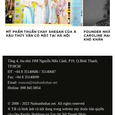
H
MỸ PHẨM THUẦN CHAY SHEGAN CỦA Á
FOUNDER NHÀ H
ST
HẬU THÚY VÂN CÓ MẶT TẠI HÀ NỘI
CAROLINE MẠCH:
 ĐỂ
KHÓ KHĂN
Tầng 4, tòa nhà 19M Nguyễn Hữu Cảnh, P19, Q.Bình Thạnh,
TP.HCM
ĐT: +84 8 35140686 / 35140687
Fax: +84 8 35140699
Email:
toasoan@nudoanhnhan.net
Hotline: 090 845 0854
© 2008 - 2023 Nudoanhnhan.net. All rights reserved
® Tất cả hình ảnh và nội dung trong website này thuộc bản quyền
của One Pacific Holdings và Tạp chí Nữ Doanh Nhân.