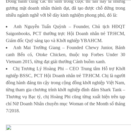
Đồng hành cùng các thí sinh trong cuộc thi lần này là những
gương mặt doanh nhân thành đạt, đã tạo được chỗ đứng trong
nhiều ngành nghề với bề dày kinh nghiệm phong phú, đó là:
Anh Nguyễn Tuấn Quỳnh – Founder, Chủ tịch HĐQT
Saigonbooks, PCT thường trực Hội Doanh nhân trẻ TP.HCM,
Giám đốc Quỹ sáng tạo và Khởi nghiệp YBAHCM.
Anh Mai Trường Giang – Founded Chewy Junior, Bánh
canh Bến có, Otoke Chicken, thuộc top Forbes Under 30
Vietnam 2015, từng đạt giải thưởng Cánh buồm xanh.
Chị Trương Lý Hoàng Phi – CEO Trung tâm Hỗ trợ Khởi
nghiệp BSSC, PCT Hội Doanh nhân trẻ TP.HCM. Chị là người
đồng hành đáng tin cậy trong cộng đồng khởi nghiệp Việt Nam,
từng tham gia chương trình khởi nghiệp đình đám Shark Tank –
Thương vụ Bạc tỷ, chị Hoàng Phi cũng từng xuất hiện trên tạp
chí Nữ Doanh Nhân chuyên mục Woman of the Month số tháng
7/2018.