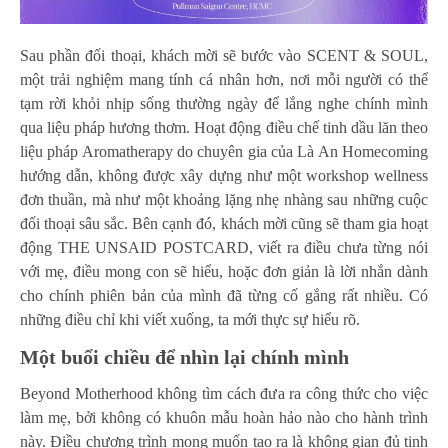
Sau phần đối thoại, khách mời sẽ bước vào SCENT & SOUL,
một trải nghiệm mang tính cá nhân hơn, nơi mỗi người có thể
tạm rời khỏi nhịp sống thường ngày để lắng nghe chính mình
qua liệu pháp hương thơm. Hoạt động điều chế tinh dầu lăn theo
liệu pháp Aromatherapy do chuyên gia của Là An Homecoming
hướng dẫn, không được xây dựng như một workshop wellness
đơn thuần, mà như một khoảng lặng nhẹ nhàng sau những cuộc
đối thoại sâu sắc. Bên cạnh đó, khách mời cũng sẽ tham gia hoạt
động THE UNSAID POSTCARD, viết ra điều chưa từng nói
với mẹ, điều mong con sẽ hiểu, hoặc đơn giản là lời nhắn dành
cho chính phiên bản của mình đã từng cố gắng rất nhiều. Có
những điều chỉ khi viết xuống, ta mới thực sự hiểu rõ.
Một buổi chiều để nhìn lại chính mình
Beyond Motherhood không tìm cách đưa ra công thức cho việc
làm mẹ, bởi không có khuôn mẫu hoàn hảo nào cho hành trình
này. Điều chương trình mong muốn tạo ra là không gian đủ tinh