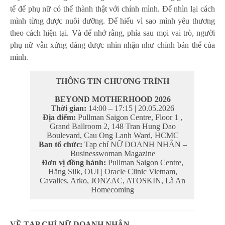
tế để phụ nữ có thể thành thật với chính mình. Để nhìn lại cách
mình từng được nuôi dưỡng. Để hiểu vì sao mình yêu thương
theo cách hiện tại. Và để nhớ rằng, phía sau mọi vai trò, người
phụ nữ vẫn xứng đáng được nhìn nhận như chính bản thể của
mình.
THÔNG TIN CHƯƠNG TRÌNH
BEYOND MOTHERHOOD 2026
Thời gian:
14:00 – 17:15 | 20.05.2026
Địa điểm:
Pullman Saigon Centre, Floor 1 ,
Grand Ballroom 2, 148 Tran Hung Dao
Boulevard, Cau Ong Lanh Ward, HCMC
Ban tổ chức:
Tạp chí NỮ DOANH NHÂN –
Businesswoman Magazine
Đơn vị đồng hành:
Pullman Saigon Centre,
Hằng Silk, OUI | Oracle Clinic Vietnam,
Cavalies, Arko, JONZAC, ATOSKIN, Là An
Homecoming
VỀ TẠP CHÍ NỮ DOANH NHÂN