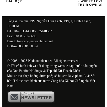
PHÁI ĐẸP
– WHERE LOVE S
THEIR OWN WAY
Tầng 4, tòa nhà 19M Nguyễn Hữu Cảnh, P19, Q.Bình Thạnh,
TP.HCM
ĐT: +84 8 35140686 / 35140687
Fax: +84 8 35140699
Email:
toasoan@nudoanhnhan.net
Hotline: 090 845 0854
© 2008 - 2023 Nudoanhnhan.net. All rights reserved
® Tất cả hình ảnh và nội dung trong website này thuộc bản quyền
của One Pacific Holdings và Tạp chí Nữ Doanh Nhân.
Mọi sự sao chép không được phép sẽ bị xem là vi phạm Luật Sở
hữu Trí tuệ hiện hành của nước Cộng hòa Xã hội Chủ nghĩa Việt
Nam.