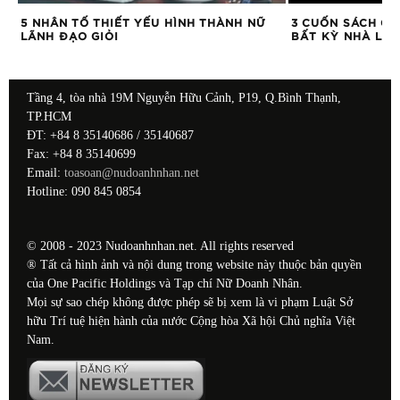
5 NHÂN TỐ THIẾT YẾU HÌNH THÀNH NỮ
3 CUỐN SÁCH GI
LÃNH ĐẠO GIỎI
BẤT KỲ NHÀ LÃ
Tầng 4, tòa nhà 19M Nguyễn Hữu Cảnh, P19, Q.Bình Thạnh,
TP.HCM
ĐT: +84 8 35140686 / 35140687
Fax: +84 8 35140699
Email:
toasoan@nudoanhnhan.net
Hotline: 090 845 0854
© 2008 - 2023 Nudoanhnhan.net. All rights reserved
® Tất cả hình ảnh và nội dung trong website này thuộc bản quyền
của One Pacific Holdings và Tạp chí Nữ Doanh Nhân.
Mọi sự sao chép không được phép sẽ bị xem là vi phạm Luật Sở
hữu Trí tuệ hiện hành của nước Cộng hòa Xã hội Chủ nghĩa Việt
Nam.