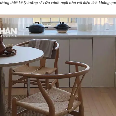
tưởng thiết kế lý tưởng sẽ cứu cánh ngôi nhà với diện tích không q