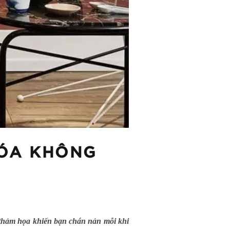
HÓA KHÔNG
à thảm họa khiến bạn chán nản mỗi khi