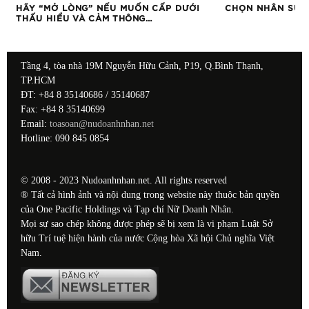
HÃY “MỞ LÒNG” NẾU MUỐN CẤP DƯỚI
CHỌN NHÂN SỰ –
THẤU HIỂU VÀ CẢM THÔNG…
Tầng 4, tòa nhà 19M Nguyễn Hữu Cảnh, P19, Q.Bình Thạnh,
TP.HCM
ĐT: +84 8 35140686 / 35140687
Fax: +84 8 35140699
Email:
toasoan@nudoanhnhan.net
Hotline: 090 845 0854
© 2008 - 2023 Nudoanhnhan.net. All rights reserved
® Tất cả hình ảnh và nội dung trong website này thuộc bản quyền
của One Pacific Holdings và Tạp chí Nữ Doanh Nhân.
Mọi sự sao chép không được phép sẽ bị xem là vi phạm Luật Sở
hữu Trí tuệ hiện hành của nước Cộng hòa Xã hội Chủ nghĩa Việt
Nam.