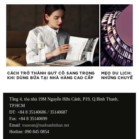
CÁCH TRỞ THÀNH QUÝ CÔ SANG TRỌNG
MẸO DU LỊCH: C
KHI DÙNG BỮA TẠI NHÀ HÀNG CAO CẤP
NHỮNG CHUYẾN 
Tầng 4, tòa nhà 19M Nguyễn Hữu Cảnh, P19, Q.Bình Thạnh,
TP.HCM
ĐT: +84 8 35140686 / 35140687
Fax: +84 8 35140699
Email:
toasoan@nudoanhnhan.net
Hotline: 090 845 0854