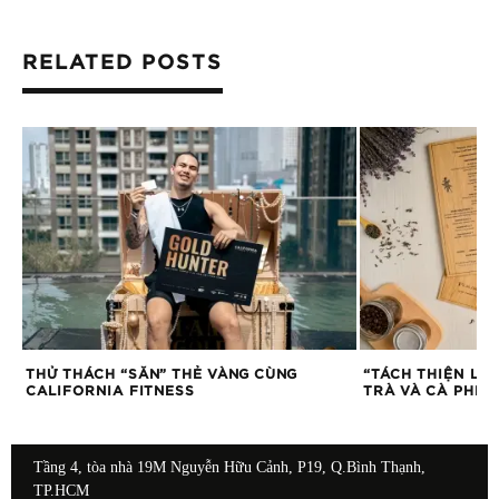
RELATED POSTS
THỬ THÁCH “SĂN” THẺ VÀNG CÙNG
“TÁCH THIỆN LÀ
CALIFORNIA FITNESS
TRÀ VÀ CÀ PHÊ 
Tầng 4, tòa nhà 19M Nguyễn Hữu Cảnh, P19, Q.Bình Thạnh,
TP.HCM