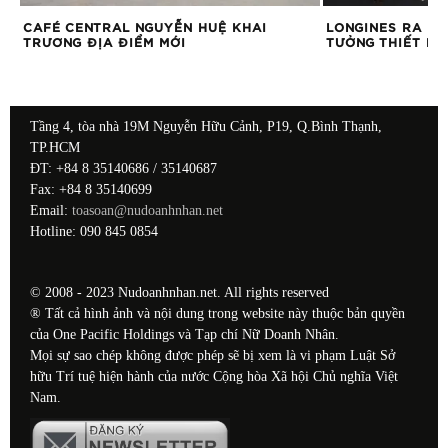
CAFÉ CENTRAL NGUYỄN HUỆ KHAI
LONGINES RA MẮ
TRƯƠNG ĐỊA ĐIỂM MỚI
TƯỞNG THIẾT KẾ 
Tầng 4, tòa nhà 19M Nguyễn Hữu Cảnh, P19, Q.Bình Thạnh,
TP.HCM
ĐT: +84 8 35140686 / 35140687
Fax: +84 8 35140699
Email:
toasoan@nudoanhnhan.net
Hotline: 090 845 0854
© 2008 - 2023 Nudoanhnhan.net. All rights reserved
® Tất cả hình ảnh và nội dung trong website này thuộc bản quyền
của One Pacific Holdings và Tạp chí Nữ Doanh Nhân.
Mọi sự sao chép không được phép sẽ bị xem là vi phạm Luật Sở
hữu Trí tuệ hiện hành của nước Cộng hòa Xã hội Chủ nghĩa Việt
Nam.