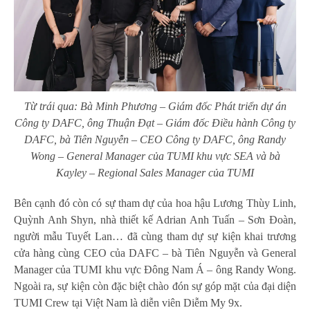
Từ trái qua: Bà Minh Phương – Giám đốc Phát triển dự án
Công ty DAFC, ông Thuận Đạt – Giám đốc Điều hành Công ty
DAFC, bà Tiên Nguyễn – CEO Công ty DAFC, ông Randy
Wong – General Manager của TUMI khu vực SEA và bà
Kayley – Regional Sales Manager của TUMI
Bên cạnh đó còn có sự tham dự của hoa hậu Lương Thùy Linh,
Quỳnh Anh Shyn, nhà thiết kế Adrian Anh Tuấn – Sơn Đoàn,
người mẫu Tuyết Lan… đã cùng tham dự sự kiện khai trương
cửa hàng cùng CEO của DAFC – bà Tiên Nguyễn và General
Manager của TUMI khu vực Đông Nam Á – ông Randy Wong.
Ngoài ra, sự kiện còn đặc biệt chào đón sự góp mặt của đại diện
TUMI Crew tại Việt Nam là diễn viên Diễm My 9x.