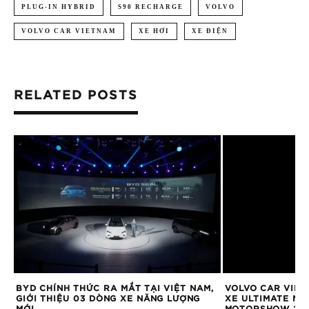
PLUG-IN HYBRID
S90 RECHARGE
VOLVO
VOLVO CAR VIETNAM
XE HƠI
XE ĐIỆN
RELATED POSTS
BYD CHÍNH THỨC RA MẮT TẠI VIỆT NAM,
VOLVO CAR VIET
GIỚI THIỆU 03 DÒNG XE NĂNG LƯỢNG
XE ULTIMATE MỚ