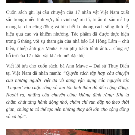
Cuốn sách ghi lại câu chuyện của 17 nhân vật Việt Nam xuất
sắc trong nhiều lĩnh vực, tôn vinh sự ưu tú, tri ân di sản mà họ
mang lại cho cộng đồng và trên hết là phong cách sống tinh tế,
hiệu quả cao và khiêm nhường. Tác phẩm đã được thực hiện
trong 6 tháng với sự tham gia của nhà báo Lê Hồng Lâm – chủ
biên, nhiếp ảnh gia Maika Elan phụ trách hình ảnh… cùng sự
hỗ trợ của 17 nhân vật khách mời đặc biệt.
Viết lời tựa cho cuốn sách, bà Ann Mawe – Đại sứ Thuỵ Điển
tại Việt Nam đã nhấn mạnh:
“Quyển sách tập hợp câu chuyện
của những người Việt đã và đang vận dụng các nguyên tắc
‘Lagom’ vào cuộc sống và lan tỏa tinh thần đó đến cộng đồng.
Ngoài ra, những câu chuyện cũng khẳng định rằng: Khi ta
chăm chút từng hành động nhỏ, chăm chỉ vun đắp nó theo thời
gian, chúng ta có thể tạo nên những thay đổi lớn cho cộng đồng
và xã hội”.